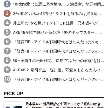
“福太郎愛”で話題…乃木坂46一ノ瀬美空、地元福岡『めんべい25周年トップサポーター』に就任
3号連続“乃木坂46祭り” ラストを飾るのは賀喜遥香…5年ぶりの登場に「5年分大人になった私を見ていただけたら」
井上和の“やる気フォント”にも注目 乃木坂46が挑んだ書道パフォーマンスの舞台裏
AKB48が歌で魅せた新公演『夢のポップスター』 初日から全身全霊のステージ
『証言TIF～アイドル戦国時代とはなんだったのか～』第6回：でんぱ組.inc・古川未鈴×相沢梨紗「『ハロプロやりたかったな』って言ったら、夢眠ねむさんに『てめえはでんぱ組．incなんだよ！』って肩パンされて(笑)」
『証言TIF～アイドル戦国時代とはなんだったのか～』第11回：私立恵比寿中学・真山りか×安本彩花「TIFで10年ぶりのキョンシーメイクをしたら、場を完全に引かせてしまって。時代が変わったんだなって」
甥っ子誕生の松田好花、京都で“ふたつの家族”をはしご！ “母”黒谷友香に見送られ、“父”松岡昌宏とはハシゴ酒
AKB48 21期研究生・森川優、可愛さもある大人の女性に
『証言TIF～アイドル戦国時代とはなんだったのか～』第10回：さくら学院・武藤彩未×飯田らうら「正直、中3で辞めるというのを信じてなくて。そう言われてはいたけど、嘘でしょって」
PICK UP
乃木坂46・池田瑛紗と中西アルノが「真冬のかき