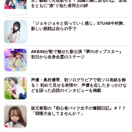
氷」騒動で火花散らす！ 因縁の裏にあるのは、逆境
をともに“凌”ぐ似た者同士の絆
「ジョキジョキと切っていく感じ」STU48中村舞、
新しい挑戦は自らの手で
AKB48が歌で魅せた新公演『夢のポップスター』
初日から全身全霊のステージ
声優・奥村優季、初ソログラビアで初ソロ表紙を飾
る！ 初めて見せる表情や、声優を志したきっかけな
どを語った必読のインタビューを掲載
坂元誉梨の『初心者バイク女子の奮闘日記』＃７７
「我慢大会してませんか？」