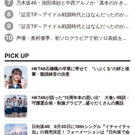
乃木坂46・池田瑛紗と中西アルノが「真冬のかき氷」騒動で火花散らす！ 因縁の裏にあるのは、逆境をともに“凌”ぐ似た者同士の絆
『証言TIF～アイドル戦国時代とはなんだったのか～』第11回：私立恵比寿中学・真山りか×安本彩花「TIFで10年ぶりのキョンシーメイクをしたら、場を完全に引かせてしまって。時代が変わったんだなって」
『証言TIF～アイドル戦国時代とはなんだったのか～』第6回：でんぱ組.inc・古川未鈴×相沢梨紗「『ハロプロやりたかったな』って言ったら、夢眠ねむさんに『てめえはでんぱ組．incなんだよ！』って肩パンされて(笑)」
声優・奥村優季、初ソログラビアで初ソロ表紙を飾る！ 初めて見せる表情や、声優を志したきっかけなどを語った必読のインタビューを掲載
PICK UP
HKT48石橋颯の卒業に寄せて “いぶくる”の絆と後
輩・龍頭綺音の決意
HKT48が語った“15周年本の思い出” 大食い特訓・
守護霊企画・制服グラビア…盛りだくさんの裏話
日向坂46、9月30日に18thシングル『イチャイチャ
虫』の発売決定！ フォーメーションは『日向坂で会