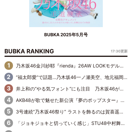
BUBKA 2025年5月号
BUBKA RANKING
17:30更新
乃木坂46金川紗耶『rienda』26AW LOOKモデルに就任
“福太郎愛”で話題…乃木坂46一ノ瀬美空、地元福岡『めんべい25周年トップサポーター』に就任
井上和の“やる気フォント”にも注目 乃木坂46が挑んだ書道パフォーマンスの舞台裏
AKB48が歌で魅せた新公演『夢のポップスター』 初日から全身全霊のステージ
3号連続“乃木坂46祭り” ラストを飾るのは賀喜遥香…5年ぶりの登場に「5年分大人になった私を見ていただけたら」
「ジョキジョキと切っていく感じ」STU48中村舞、新しい挑戦は自らの手で