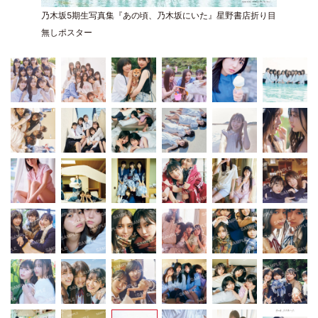
乃木坂5期生写真集『あの頃、乃木坂にいた』星野書店折り目
無しポスター