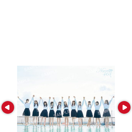
Prev
Next