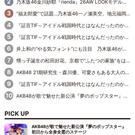
乃木坂46金川紗耶『rienda』26AW LOOKモデルに就任
“福太郎愛”で話題…乃木坂46一ノ瀬美空、地元福岡『めんべい25周年トップサポーター』に就任
『証言TIF～アイドル戦国時代とはなんだったのか～』第6回：でんぱ組.inc・古川未鈴×相沢梨紗「『ハロプロやりたかったな』って言ったら、夢眠ねむさんに『てめえはでんぱ組．incなんだよ！』って肩パンされて(笑)」
『証言TIF～アイドル戦国時代とはなんだったのか～』第11回：私立恵比寿中学・真山りか×安本彩花「TIFで10年ぶりのキョンシーメイクをしたら、場を完全に引かせてしまって。時代が変わったんだなって」
井上和の“やる気フォント”にも注目 乃木坂46が挑んだ書道パフォーマンスの舞台裏
甥っ子誕生の松田好花、京都で“ふたつの家族”をはしご！ “母”黒谷友香に見送られ、“父”松岡昌宏とはハシゴ酒
AKB48 21期研究生・森川優、可愛さもある大人の女性に
『証言TIF～アイドル戦国時代とはなんだったのか～』第10回：さくら学院・武藤彩未×飯田らうら「正直、中3で辞めるというのを信じてなくて。そう言われてはいたけど、嘘でしょって」
AKB48が歌で魅せた新公演『夢のポップスター』 初日から全身全霊のステージ
PICK UP
AKB48が歌で魅せた新公演『夢のポップスター』
初日から全身全霊のステージ