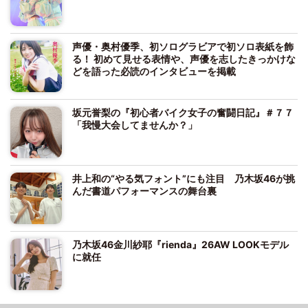
声優・奥村優季、初ソログラビアで初ソロ表紙を飾
る！ 初めて見せる表情や、声優を志したきっかけな
どを語った必読のインタビューを掲載
坂元誉梨の『初心者バイク女子の奮闘日記』＃７７
「我慢大会してませんか？」
井上和の“やる気フォント”にも注目 乃木坂46が挑
んだ書道パフォーマンスの舞台裏
乃木坂46金川紗耶『rienda』26AW LOOKモデル
に就任