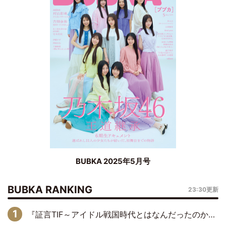
BUBKA 2025年5月号
BUBKA RANKING
23:30更新
『証言TIF～アイドル戦国時代とはなんだったのか～』第6回：でんぱ組.inc・古川未鈴×相沢梨紗「『ハロプロやりたかったな』って言ったら、夢眠ねむさんに『てめえはでんぱ組．incなんだよ！』って肩パンされて(笑)」