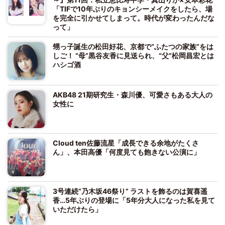
「TIFで10年ぶりのキョンシーメイクをしたら、場
を完全に引かせてしまって。時代が変わったんだな
って」
甥っ子誕生の松田好花、京都で“ふたつの家族”をは
しご！ “母”黒谷友香に見送られ、“父”松岡昌宏とは
ハシゴ酒
AKB48 21期研究生・森川優、可愛さもある大人の
女性に
Cloud ten佐藤流星「成長できる余地がたくさ
ん」、本田高優「何度見ても飽きない公演に」
3号連続“乃木坂46祭り” ラストを飾るのは賀喜遥
香…5年ぶりの登場に「5年分大人になった私を見て
いただけたら」