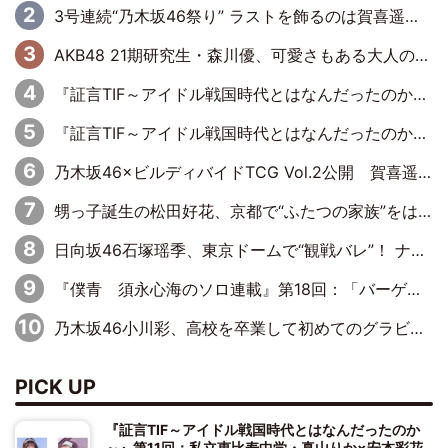
3号連続“乃木坂46祭り” ラストを飾るのは賀喜遥香…5年ぶりの登場に「5年分大人になった私を見ていただけたら」
AKB48 21期研究生・森川優、可愛さもある大人の女性に
『証言TIF～アイドル戦国時代とはなんだったのか～』第11回：私立恵比寿中学・真山りか×安本彩花「TIFで10年ぶりのキョンシーメイクをしたら、場を完全に引かせてしまって。時代が変わったんだなって」
『証言TIF～アイドル戦国時代とはなんだったのか～』第10回：さくら学院・武藤彩未×飯田らうら「正直、中3で辞めるというのを信じてなくて。そう言われてはいたけど、嘘でしょって」
乃木坂46×ビルディバイドTCG Vol.2公開 賀喜遥香＆田村真佑が『京まふ』ステージに登壇
甥っ子誕生の松田好花、京都で“ふたつの家族”をはしご！ “母”黒谷友香に見送られ、“父”松岡昌宏とはハシゴ酒
日向坂46石塚瑶季、東京ドームで“観戦バレ”！ ナイツ・塙も認めた「巨人に詳しすぎるアイドル」は元VENUSスクール生で杉内コーチ推し⁉
『僕青 須永心海のソロ連載』第18回：「バーゲンセールハンターみうな inしまむら」編
乃木坂46小川彩、高校を卒業して初めてのグラビア「大人になった感じがしました(笑)」
PICK UP
『証言TIF～アイドル戦国時代とはなんだったのか
～』第11回：私立恵比寿中学・真山りか×安本彩花