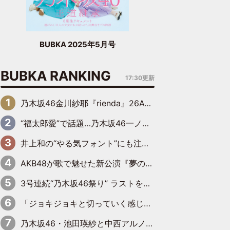
BUBKA 2025年5月号
BUBKA RANKING
17:30更新
乃木坂46金川紗耶『rienda』26AW LOOKモデルに就任
“福太郎愛”で話題…乃木坂46一ノ瀬美空、地元福岡『めんべい25周年トップサポーター』に就任
井上和の“やる気フォント”にも注目 乃木坂46が挑んだ書道パフォーマンスの舞台裏
AKB48が歌で魅せた新公演『夢のポップスター』 初日から全身全霊のステージ
3号連続“乃木坂46祭り” ラストを飾るのは賀喜遥香…5年ぶりの登場に「5年分大人になった私を見ていただけたら」
「ジョキジョキと切っていく感じ」STU48中村舞、新しい挑戦は自らの手で
乃木坂46・池田瑛紗と中西アルノが「真冬のかき氷」騒動で火花散らす！ 因縁の裏にあるのは、逆境をともに“凌”ぐ似た者同士の絆