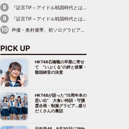
『証言TIF～アイドル戦国時代とはなんだったのか～』第11回：私立恵比寿中学・真山りか×安本彩花「TIFで10年ぶりのキョンシーメイクをしたら、場を完全に引かせてしまって。時代が変わったんだなって」
『証言TIF～アイドル戦国時代とはなんだったのか～』第6回：でんぱ組.inc・古川未鈴×相沢梨紗「『ハロプロやりたかったな』って言ったら、夢眠ねむさんに『てめえはでんぱ組．incなんだよ！』って肩パンされて(笑)」
声優・奥村優季、初ソログラビアで初ソロ表紙を飾る！ 初めて見せる表情や、声優を志したきっかけなどを語った必読のインタビューを掲載
PICK UP
HKT48石橋颯の卒業に寄せ
て “いぶくる”の絆と後輩・
龍頭綺音の決意
HKT48が語った“15周年本の
思い出” 大食い特訓・守護
霊企画・制服グラビア…盛り
だくさんの裏話
日向坂46、9月30日に18th