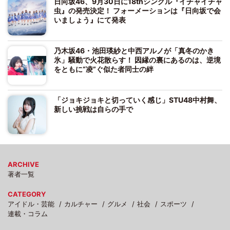
日向坂46、9月30日に18thシングル『イチャイチャ
虫』の発売決定！ フォーメーションは『日向坂で会
いましょう』にて発表
乃木坂46・池田瑛紗と中西アルノが「真冬のかき
氷」騒動で火花散らす！ 因縁の裏にあるのは、逆境
をともに“凌”ぐ似た者同士の絆
「ジョキジョキと切っていく感じ」STU48中村舞、
新しい挑戦は自らの手で
ARCHIVE
著者一覧
CATEGORY
アイドル・芸能
カルチャー
グルメ
社会
スポーツ
連載・コラム