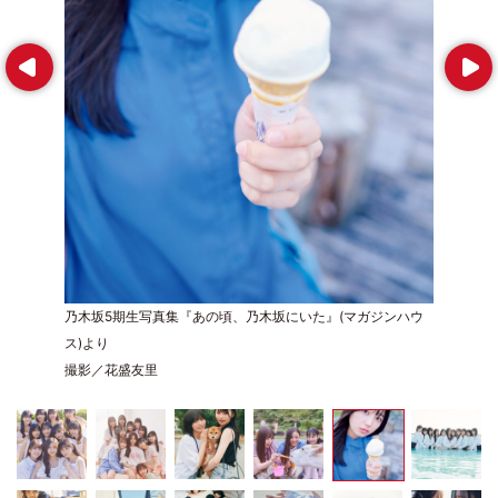
Prev
Next
乃木坂5期生写真集『あの頃、乃木坂にいた』(マガジンハウ
ス)より
撮影／花盛友里