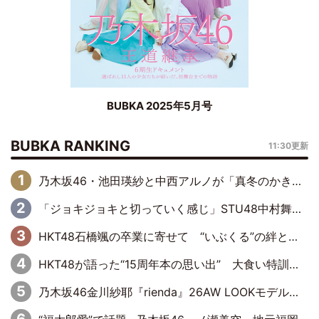
BUBKA 2025年5月号
BUBKA RANKING
11:30更新
乃木坂46・池田瑛紗と中西アルノが「真冬のかき氷」騒動で火花散らす！ 因縁の裏にあるのは、逆境をともに“凌”ぐ似た者同士の絆
「ジョキジョキと切っていく感じ」STU48中村舞、新しい挑戦は自らの手で
HKT48石橋颯の卒業に寄せて “いぶくる”の絆と後輩・龍頭綺音の決意
HKT48が語った“15周年本の思い出” 大食い特訓・守護霊企画・制服グラビア…盛りだくさんの裏話
乃木坂46金川紗耶『rienda』26AW LOOKモデルに就任