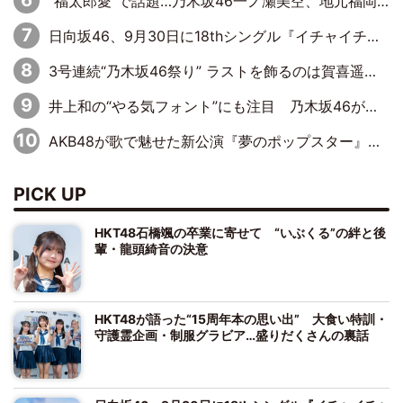
“福太郎愛”で話題…乃木坂46一ノ瀬美空、地元福岡『めんべい25周年トップサポーター』に就任
日向坂46、9月30日に18thシングル『イチャイチャ虫』の発売決定！ フォーメーションは『日向坂で会いましょう』にて発表
3号連続“乃木坂46祭り” ラストを飾るのは賀喜遥香…5年ぶりの登場に「5年分大人になった私を見ていただけたら」
井上和の“やる気フォント”にも注目 乃木坂46が挑んだ書道パフォーマンスの舞台裏
AKB48が歌で魅せた新公演『夢のポップスター』 初日から全身全霊のステージ
PICK UP
HKT48石橋颯の卒業に寄せて “いぶくる”の絆と後
輩・龍頭綺音の決意
HKT48が語った“15周年本の思い出” 大食い特訓・
守護霊企画・制服グラビア…盛りだくさんの裏話