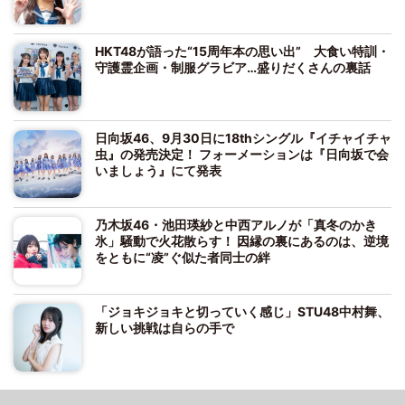
HKT48が語った“15周年本の思い出” 大食い特訓・
守護霊企画・制服グラビア…盛りだくさんの裏話
日向坂46、9月30日に18thシングル『イチャイチャ
虫』の発売決定！ フォーメーションは『日向坂で会
いましょう』にて発表
乃木坂46・池田瑛紗と中西アルノが「真冬のかき
氷」騒動で火花散らす！ 因縁の裏にあるのは、逆境
をともに“凌”ぐ似た者同士の絆
「ジョキジョキと切っていく感じ」STU48中村舞、
新しい挑戦は自らの手で