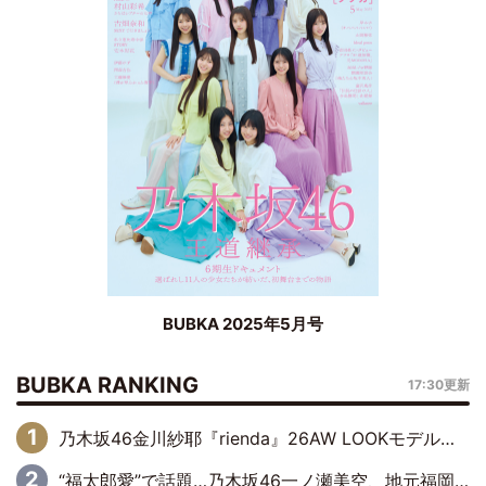
BUBKA 2025年5月号
BUBKA RANKING
17:30更新
乃木坂46金川紗耶『rienda』26AW LOOKモデルに就任
“福太郎愛”で話題…乃木坂46一ノ瀬美空、地元福岡『めんべい25周年トップサポーター』に就任