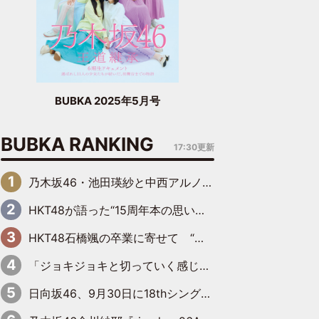
BUBKA 2025年5月号
BUBKA RANKING
17:30更新
乃木坂46・池田瑛紗と中西アルノが「真冬のかき氷」騒動で火花散らす！ 因縁の裏にあるのは、逆境をともに“凌”ぐ似た者同士の絆
HKT48が語った“15周年本の思い出” 大食い特訓・守護霊企画・制服グラビア…盛りだくさんの裏話
HKT48石橋颯の卒業に寄せて “いぶくる”の絆と後輩・龍頭綺音の決意
「ジョキジョキと切っていく感じ」STU48中村舞、新しい挑戦は自らの手で
日向坂46、9月30日に18thシングル『イチャイチャ虫』の発売決定！ フォーメーションは『日向坂で会いましょう』にて発表