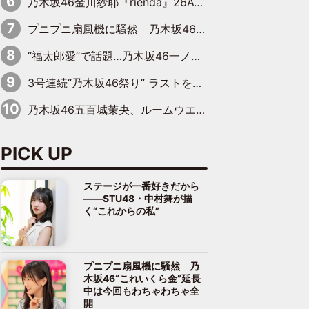
乃木坂46金川紗耶『rienda』26AW LOOKモデルに就任
プニプニ扇風機に騒然 乃木坂46“これいくら金”延長中は今回もわちゃわちゃ全開
“福太郎愛”で話題…乃木坂46一ノ瀬美空、地元福岡『めんべい25周年トップサポーター』に就任
3号連続“乃木坂46祭り” ラストを飾るのは賀喜遥香…5年ぶりの登場に「5年分大人になった私を見ていただけたら」
乃木坂46五百城茉央、ルームウエアでリラックス「今回のグラビアを見て成長を感じていただけるとうれしい」
PICK UP
ステージが一番好きだから
――STU48・中村舞が描
く“これからの私”
プニプニ扇風機に騒然 乃
木坂46“これいくら金”延長
中は今回もわちゃわちゃ全
開