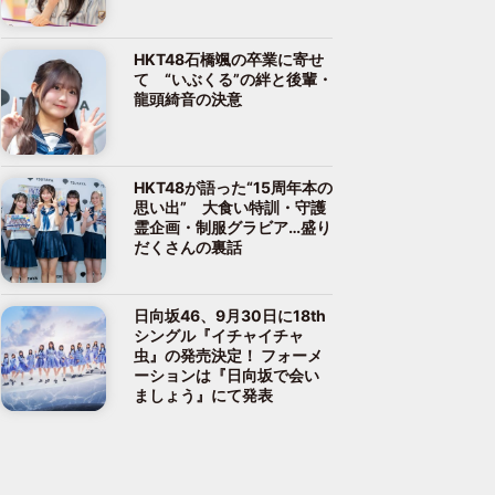
HKT48石橋颯の卒業に寄せ
て “いぶくる”の絆と後輩・
龍頭綺音の決意
HKT48が語った“15周年本の
思い出” 大食い特訓・守護
霊企画・制服グラビア…盛り
だくさんの裏話
日向坂46、9月30日に18th
シングル『イチャイチャ
虫』の発売決定！ フォーメ
ーションは『日向坂で会い
ましょう』にて発表