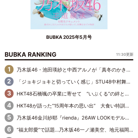
BUBKA 2025年5月号
BUBKA RANKING
11:30更新
乃木坂46・池田瑛紗と中西アルノが「真冬のかき氷」騒動で火花散らす！ 因縁の裏にあるのは、逆境をともに“凌”ぐ似た者同士の絆
「ジョキジョキと切っていく感じ」STU48中村舞、新しい挑戦は自らの手で
HKT48石橋颯の卒業に寄せて “いぶくる”の絆と後輩・龍頭綺音の決意
HKT48が語った“15周年本の思い出” 大食い特訓・守護霊企画・制服グラビア…盛りだくさんの裏話
乃木坂46金川紗耶『rienda』26AW LOOKモデルに就任
“福太郎愛”で話題…乃木坂46一ノ瀬美空、地元福岡『めんべい25周年トップサポーター』に就任