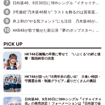
日向坂46、9月30日に18thシングル『イチャイチャ虫』の発売決定！ フォーメーションは『日向坂で会いましょう』にて発表
3号連続“乃木坂46祭り” ラストを飾るのは賀喜遥香…5年ぶりの登場に「5年分大人になった私を見ていただけたら」
井上和の“やる気フォント”にも注目 乃木坂46が挑んだ書道パフォーマンスの舞台裏
AKB48が歌で魅せた新公演『夢のポップスター』 初日から全身全霊のステージ
PICK UP
HKT48石橋颯の卒業に寄せて “いぶくる”の絆と後
輩・龍頭綺音の決意
HKT48が語った“15周年本の思い出” 大食い特訓・
守護霊企画・制服グラビア…盛りだくさんの裏話
日向坂46、9月30日に18thシングル『イチャイチャ
虫』の発売決定！ フォーメーションは『日向坂で会