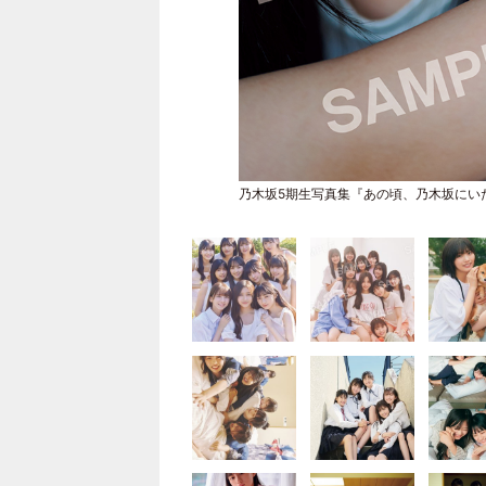
乃木坂5期生写真集『あの頃、乃木坂にい