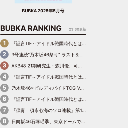
BUBKA 2025年5月号
BUBKA RANKING
23:30更新
『証言TIF～アイドル戦国時代とはなんだったのか～』第6回：でんぱ組.inc・古川未鈴×相沢梨紗「『ハロプロやりたかったな』って言ったら、夢眠ねむさんに『てめえはでんぱ組．incなんだよ！』って肩パンされて(笑)」
3号連続“乃木坂46祭り” ラストを飾るのは賀喜遥香…5年ぶりの登場に「5年分大人になった私を見ていただけたら」
AKB48 21期研究生・森川優、可愛さもある大人の女性に
『証言TIF～アイドル戦国時代とはなんだったのか～』第10回：さくら学院・武藤彩未×飯田らうら「正直、中3で辞めるというのを信じてなくて。そう言われてはいたけど、嘘でしょって」
乃木坂46×ビルディバイドTCG Vol.2公開 賀喜遥香＆田村真佑が『京まふ』ステージに登壇
『証言TIF～アイドル戦国時代とはなんだったのか～』第11回：私立恵比寿中学・真山りか×安本彩花「TIFで10年ぶりのキョンシーメイクをしたら、場を完全に引かせてしまって。時代が変わったんだなって」
『僕青 須永心海のソロ連載』第18回：「バーゲンセールハンターみうな inしまむら」編
日向坂46石塚瑶季、東京ドームで“観戦バレ”！ ナイツ・塙も認めた「巨人に詳しすぎるアイドル」は元VENUSスクール生で杉内コーチ推し⁉