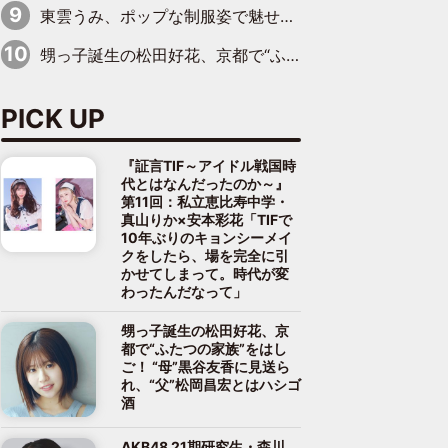
東雲うみ、ポップな制服姿で魅せる“東雲グリーン”の正体
甥っ子誕生の松田好花、京都で“ふたつの家族”をはしご！ “母”黒谷友香に見送られ、“父”松岡昌宏とはハシゴ酒
PICK UP
『証言TIF～アイドル戦国時
代とはなんだったのか～』
第11回：私立恵比寿中学・
真山りか×安本彩花「TIFで
10年ぶりのキョンシーメイ
クをしたら、場を完全に引
かせてしまって。時代が変
わったんだなって」
甥っ子誕生の松田好花、京
都で“ふたつの家族”をはし
ご！ “母”黒谷友香に見送ら
れ、“父”松岡昌宏とはハシゴ
酒
AKB48 21期研究生・森川