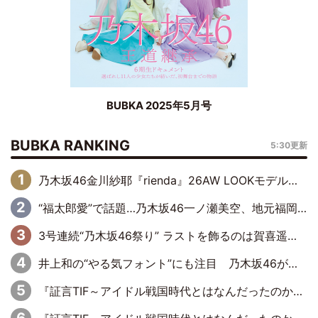
BUBKA 2025年5月号
BUBKA RANKING
5:30更新
乃木坂46金川紗耶『rienda』26AW LOOKモデルに就任
“福太郎愛”で話題…乃木坂46一ノ瀬美空、地元福岡『めんべい25周年トップサポーター』に就任
3号連続“乃木坂46祭り” ラストを飾るのは賀喜遥香…5年ぶりの登場に「5年分大人になった私を見ていただけたら」
井上和の“やる気フォント”にも注目 乃木坂46が挑んだ書道パフォーマンスの舞台裏
『証言TIF～アイドル戦国時代とはなんだったのか～』第6回：でんぱ組.inc・古川未鈴×相沢梨紗「『ハロプロやりたかったな』って言ったら、夢眠ねむさんに『てめえはでんぱ組．incなんだよ！』って肩パンされて(笑)」