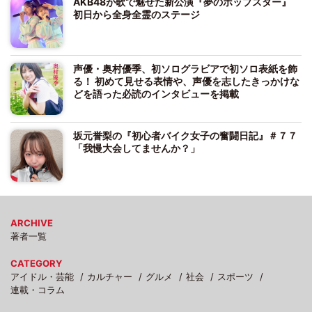
AKB48が歌で魅せた新公演『夢のポップスター』
初日から全身全霊のステージ
声優・奥村優季、初ソログラビアで初ソロ表紙を飾
る！ 初めて見せる表情や、声優を志したきっかけな
どを語った必読のインタビューを掲載
坂元誉梨の『初心者バイク女子の奮闘日記』＃７７
「我慢大会してませんか？」
ARCHIVE
著者一覧
CATEGORY
アイドル・芸能
カルチャー
グルメ
社会
スポーツ
連載・コラム