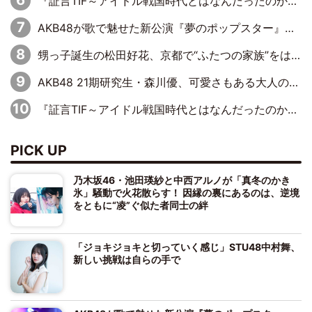
『証言TIF～アイドル戦国時代とはなんだったのか～』第11回：私立恵比寿中学・真山りか×安本彩花「TIFで10年ぶりのキョンシーメイクをしたら、場を完全に引かせてしまって。時代が変わったんだなって」
AKB48が歌で魅せた新公演『夢のポップスター』 初日から全身全霊のステージ
甥っ子誕生の松田好花、京都で“ふたつの家族”をはしご！ “母”黒谷友香に見送られ、“父”松岡昌宏とはハシゴ酒
AKB48 21期研究生・森川優、可愛さもある大人の女性に
『証言TIF～アイドル戦国時代とはなんだったのか～』第10回：さくら学院・武藤彩未×飯田らうら「正直、中3で辞めるというのを信じてなくて。そう言われてはいたけど、嘘でしょって」
PICK UP
乃木坂46・池田瑛紗と中西アルノが「真冬のかき
氷」騒動で火花散らす！ 因縁の裏にあるのは、逆境
をともに“凌”ぐ似た者同士の絆
「ジョキジョキと切っていく感じ」STU48中村舞、
新しい挑戦は自らの手で