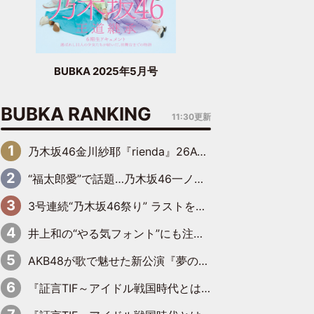
BUBKA 2025年5月号
BUBKA RANKING
11:30更新
乃木坂46金川紗耶『rienda』26AW LOOKモデルに就任
“福太郎愛”で話題…乃木坂46一ノ瀬美空、地元福岡『めんべい25周年トップサポーター』に就任
3号連続“乃木坂46祭り” ラストを飾るのは賀喜遥香…5年ぶりの登場に「5年分大人になった私を見ていただけたら」
井上和の“やる気フォント”にも注目 乃木坂46が挑んだ書道パフォーマンスの舞台裏
AKB48が歌で魅せた新公演『夢のポップスター』 初日から全身全霊のステージ
『証言TIF～アイドル戦国時代とはなんだったのか～』第6回：でんぱ組.inc・古川未鈴×相沢梨紗「『ハロプロやりたかったな』って言ったら、夢眠ねむさんに『てめえはでんぱ組．incなんだよ！』って肩パンされて(笑)」