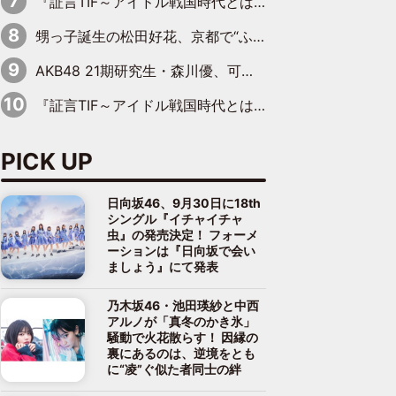
『証言TIF～アイドル戦国時代とはなんだったのか～』第11回：私立恵比寿中学・真山りか×安本彩花「TIFで10年ぶりのキョンシーメイクをしたら、場を完全に引かせてしまって。時代が変わったんだなって」
甥っ子誕生の松田好花、京都で“ふたつの家族”をはしご！ “母”黒谷友香に見送られ、“父”松岡昌宏とはハシゴ酒
AKB48 21期研究生・森川優、可愛さもある大人の女性に
『証言TIF～アイドル戦国時代とはなんだったのか～』第10回：さくら学院・武藤彩未×飯田らうら「正直、中3で辞めるというのを信じてなくて。そう言われてはいたけど、嘘でしょって」
PICK UP
日向坂46、9月30日に18th
シングル『イチャイチャ
虫』の発売決定！ フォーメ
ーションは『日向坂で会い
ましょう』にて発表
乃木坂46・池田瑛紗と中西
アルノが「真冬のかき氷」
騒動で火花散らす！ 因縁の
裏にあるのは、逆境をとも
に“凌”ぐ似た者同士の絆