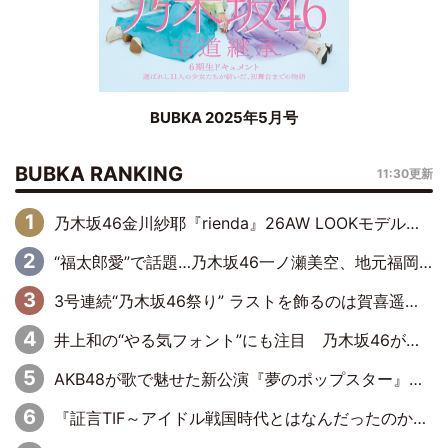
BUBKA 2025年5月号
BUBKA RANKING
11:30更新
乃木坂46金川紗耶『rienda』26AW LOOKモデルに就任
“福太郎愛”で話題…乃木坂46一ノ瀬美空、地元福岡『めんべい25周年トップサポーター』に就任
3号連続“乃木坂46祭り” ラストを飾るのは賀喜遥香…5年ぶりの登場に「5年分大人になった私を見ていただけたら」
井上和の“やる気フォント”にも注目 乃木坂46が挑んだ書道パフォーマンスの舞台裏
AKB48が歌で魅せた新公演『夢のポップスター』 初日から全身全霊のステージ
『証言TIF～アイドル戦国時代とはなんだったのか～』第6回：でんぱ組.inc・古川未鈴×相沢梨紗「『ハロプロやりたかったな』って言ったら、夢眠ねむさんに『てめえはでんぱ組．incなんだよ！』って肩パンされて(笑)」