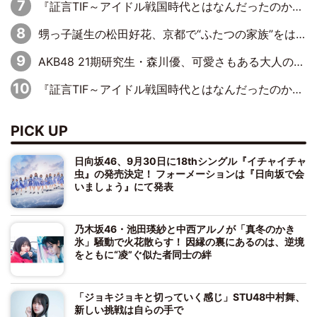
『証言TIF～アイドル戦国時代とはなんだったのか～』第11回：私立恵比寿中学・真山りか×安本彩花「TIFで10年ぶりのキョンシーメイクをしたら、場を完全に引かせてしまって。時代が変わったんだなって」
甥っ子誕生の松田好花、京都で“ふたつの家族”をはしご！ “母”黒谷友香に見送られ、“父”松岡昌宏とはハシゴ酒
AKB48 21期研究生・森川優、可愛さもある大人の女性に
『証言TIF～アイドル戦国時代とはなんだったのか～』第10回：さくら学院・武藤彩未×飯田らうら「正直、中3で辞めるというのを信じてなくて。そう言われてはいたけど、嘘でしょって」
PICK UP
日向坂46、9月30日に18thシングル『イチャイチャ
虫』の発売決定！ フォーメーションは『日向坂で会
いましょう』にて発表
乃木坂46・池田瑛紗と中西アルノが「真冬のかき
氷」騒動で火花散らす！ 因縁の裏にあるのは、逆境
をともに“凌”ぐ似た者同士の絆
「ジョキジョキと切っていく感じ」STU48中村舞、
新しい挑戦は自らの手で