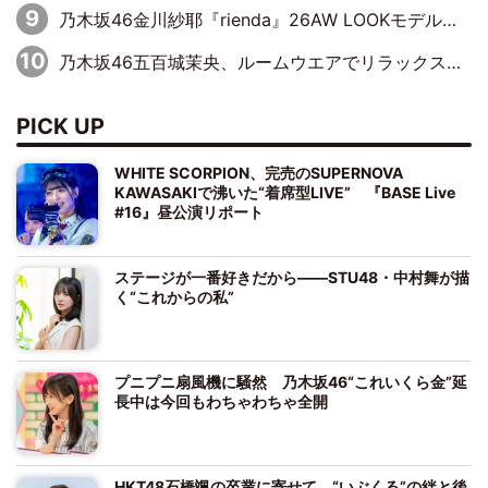
乃木坂46金川紗耶『rienda』26AW LOOKモデルに就任
乃木坂46五百城茉央、ルームウエアでリラックス「今回のグラビアを見て成長を感じていただけるとうれしい」
PICK UP
WHITE SCORPION、完売のSUPERNOVA
KAWASAKIで沸いた“着席型LIVE” 『BASE Live
#16』昼公演リポート
ステージが一番好きだから――STU48・中村舞が描
く“これからの私”
プニプニ扇風機に騒然 乃木坂46“これいくら金”延
長中は今回もわちゃわちゃ全開
HKT48石橋颯の卒業に寄せて “いぶくる”の絆と後