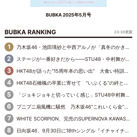
BUBKA 2025年5月号
BUBKA RANKING
23:30更新
乃木坂46・池田瑛紗と中西アルノが「真冬のかき氷」騒動で火花散らす！ 因縁の裏にあるのは、逆境をともに“凌”ぐ似た者同士の絆
ステージが一番好きだから――STU48・中村舞が描く“これからの私”
HKT48が語った“15周年本の思い出” 大食い特訓・守護霊企画・制服グラビア…盛りだくさんの裏話
HKT48石橋颯の卒業に寄せて “いぶくる”の絆と後輩・龍頭綺音の決意
「ジョキジョキと切っていく感じ」STU48中村舞、新しい挑戦は自らの手で
プニプニ扇風機に騒然 乃木坂46“これいくら金”延長中は今回もわちゃわちゃ全開
WHITE SCORPION、完売のSUPERNOVA KAWASAKIで沸いた“着席型LIVE” 『BASE Live #16』昼公演リポート
日向坂46、9月30日に18thシングル『イチャイチャ虫』の発売決定！ フォーメーションは『日向坂で会いましょう』にて発表