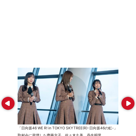
Prev
Next
「日向坂46 WE R! in TOKYO SKYTREE(R)-日向坂46の虹-」
取材会に登壇した齊藤京子、佐々木久美、丹生明里