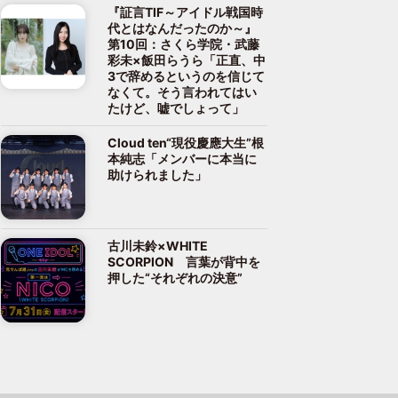
『証言TIF～アイドル戦国時
代とはなんだったのか～』
第10回：さくら学院・武藤
彩未×飯田らうら「正直、中
3で辞めるというのを信じて
なくて。そう言われてはい
たけど、嘘でしょって」
Cloud ten“現役慶應大生”根
本純志「メンバーに本当に
助けられました」
古川未鈴×WHITE
SCORPION 言葉が背中を
押した“それぞれの決意”