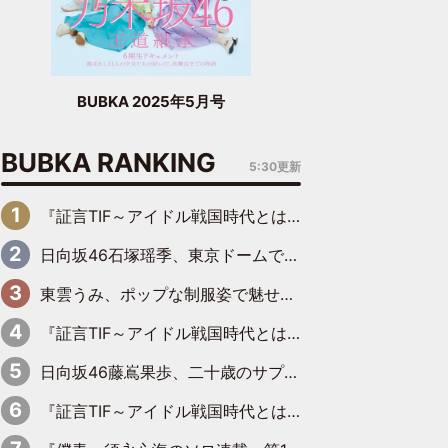
BUBKA 2025年5月号
BUBKA RANKING
5:30更新
『証言TIF～アイドル戦国時代とはなんだったのか～』第6回：でんぱ組.inc・古川未鈴×相沢梨紗「『ハロプロやりたかったな』って言ったら、夢眠ねむさんに『てめえはでんぱ組．incなんだよ！』って肩パンされて(笑)」
日向坂46石塚瑶季、東京ドームで“観戦バレ”！ ナイツ・塙も認めた「巨人に詳しすぎるアイドル」は元VENUSスクール生で杉内コーチ推し⁉
東雲うみ、ポップな制服姿で魅せる“東雲グリーン”の正体
『証言TIF～アイドル戦国時代とはなんだったのか～』第8回：Negicco・Nao☆×Megu×Kaede「東京からオファーが来たのと、梨の皮剥きとどっちが大事なんだって」
日向坂46藤嶌果歩、二十歳のサプライズバースデーに大喜び「頼られる先輩になれるように努力していきたい」
『証言TIF～アイドル戦国時代とはなんだったのか～』第10回：さくら学院・武藤彩未×飯田らうら「正直、中3で辞めるというのを信じてなくて。そう言われてはいたけど、嘘でしょって」