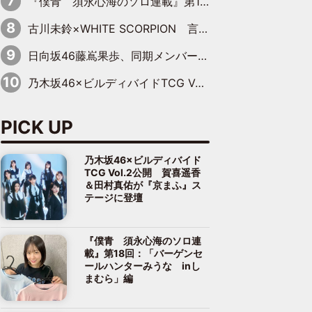
『僕青 須永心海のソロ連載』第18回：「バーゲンセールハンターみうな inしまむら」編
古川未鈴×WHITE SCORPION 言葉が背中を押した“それぞれの決意”
日向坂46藤嶌果歩、同期メンバーの反応を明かす「『大人になりましたね』と言って見てくれました」
乃木坂46×ビルディバイドTCG Vol.2公開 賀喜遥香＆田村真佑が『京まふ』ステージに登壇
PICK UP
乃木坂46×ビルディバイド
TCG Vol.2公開 賀喜遥香
＆田村真佑が『京まふ』ス
テージに登壇
『僕青 須永心海のソロ連
載』第18回：「バーゲンセ
ールハンターみうな inし
まむら」編