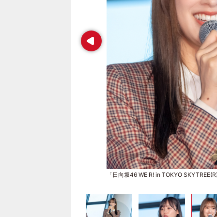
Prev
「日向坂46 WE R! in TOKYO SKY