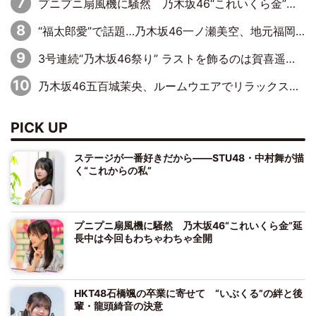
プニプニ扇風機に騒然 乃木坂46“これいくら金”延長中は今回もわちゃわちゃ全開
“福太郎愛”で話題…乃木坂46一ノ瀬美空、地元福岡『めんべい25周年トップサポーター』に就任
3号連続“乃木坂46祭り” ラストを飾るのは賀喜遥香…5年ぶりの登場に「5年分大人になった私を見ていただけたら」
乃木坂46五百城茉央、ルームウエアでリラックス「今回のグラビアを見て成長を感じていただけるとうれしい」
PICK UP
ステージが一番好きだから――STU48・中村舞が描
く“これからの私”
プニプニ扇風機に騒然 乃木坂46“これいくら金”延
長中は今回もわちゃわちゃ全開
HKT48石橋颯の卒業に寄せて “いぶくる”の絆と後
輩・龍頭綺音の決意