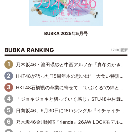
BUBKA 2025年5月号
BUBKA RANKING
17:30更新
乃木坂46・池田瑛紗と中西アルノが「真冬のかき氷」騒動で火花散らす！ 因縁の裏にあるのは、逆境をともに“凌”ぐ似た者同士の絆
HKT48が語った“15周年本の思い出” 大食い特訓・守護霊企画・制服グラビア…盛りだくさんの裏話
HKT48石橋颯の卒業に寄せて “いぶくる”の絆と後輩・龍頭綺音の決意
「ジョキジョキと切っていく感じ」STU48中村舞、新しい挑戦は自らの手で
日向坂46、9月30日に18thシングル『イチャイチャ虫』の発売決定！ フォーメーションは『日向坂で会いましょう』にて発表
乃木坂46金川紗耶『rienda』26AW LOOKモデルに就任