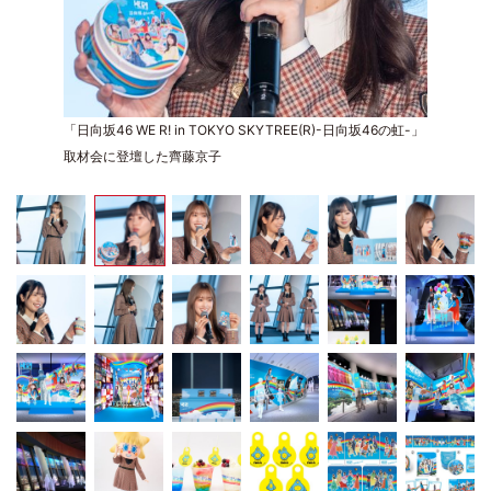
「日向坂46 WE R! in TOKYO SKYTREE(R)-日向坂46の虹-」
取材会に登壇した齊藤京子