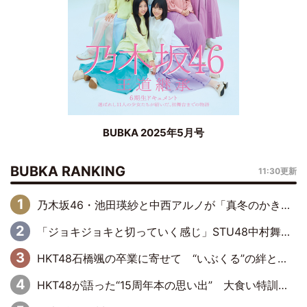
BUBKA 2025年5月号
BUBKA RANKING
11:30更新
乃木坂46・池田瑛紗と中西アルノが「真冬のかき氷」騒動で火花散らす！ 因縁の裏にあるのは、逆境をともに“凌”ぐ似た者同士の絆
「ジョキジョキと切っていく感じ」STU48中村舞、新しい挑戦は自らの手で
HKT48石橋颯の卒業に寄せて “いぶくる”の絆と後輩・龍頭綺音の決意
HKT48が語った“15周年本の思い出” 大食い特訓・守護霊企画・制服グラビア…盛りだくさんの裏話