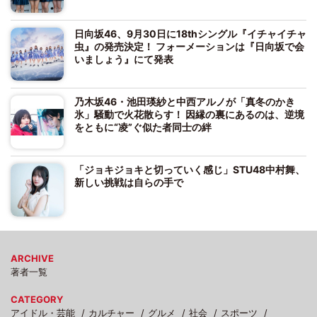
日向坂46、9月30日に18thシングル『イチャイチャ
虫』の発売決定！ フォーメーションは『日向坂で会
いましょう』にて発表
乃木坂46・池田瑛紗と中西アルノが「真冬のかき
氷」騒動で火花散らす！ 因縁の裏にあるのは、逆境
をともに“凌”ぐ似た者同士の絆
「ジョキジョキと切っていく感じ」STU48中村舞、
新しい挑戦は自らの手で
ARCHIVE
著者一覧
CATEGORY
アイドル・芸能
カルチャー
グルメ
社会
スポーツ