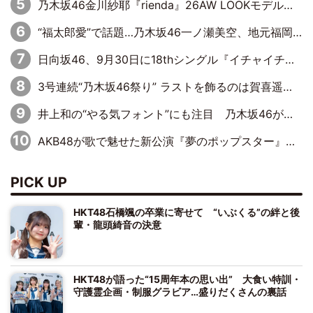
乃木坂46金川紗耶『rienda』26AW LOOKモデルに就任
“福太郎愛”で話題…乃木坂46一ノ瀬美空、地元福岡『めんべい25周年トップサポーター』に就任
日向坂46、9月30日に18thシングル『イチャイチャ虫』の発売決定！ フォーメーションは『日向坂で会いましょう』にて発表
3号連続“乃木坂46祭り” ラストを飾るのは賀喜遥香…5年ぶりの登場に「5年分大人になった私を見ていただけたら」
井上和の“やる気フォント”にも注目 乃木坂46が挑んだ書道パフォーマンスの舞台裏
AKB48が歌で魅せた新公演『夢のポップスター』 初日から全身全霊のステージ
PICK UP
HKT48石橋颯の卒業に寄せて “いぶくる”の絆と後
輩・龍頭綺音の決意
HKT48が語った“15周年本の思い出” 大食い特訓・
守護霊企画・制服グラビア…盛りだくさんの裏話