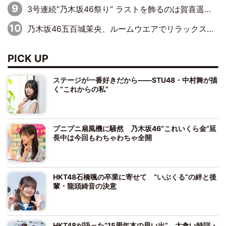
3号連続“乃木坂46祭り” ラストを飾るのは賀喜遥香…5年ぶりの登場に「5年分大人になった私を見ていただけたら」
乃木坂46五百城茉央、ルームウエアでリラックス「今回のグラビアを見て成長を感じていただけるとうれしい」
PICK UP
ステージが一番好きだから――STU48・中村舞が描
く“これからの私”
プニプニ扇風機に騒然 乃木坂46“これいくら金”延
長中は今回もわちゃわちゃ全開
HKT48石橋颯の卒業に寄せて “いぶくる”の絆と後
輩・龍頭綺音の決意
HKT48が語った“15周年本の思い出” 大食い特訓・