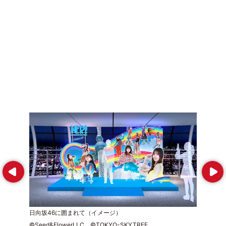
Prev
Next
日向坂46に囲まれて（イメージ）
©Seed&FlowerLLC ©TOKYO-SKYTREE