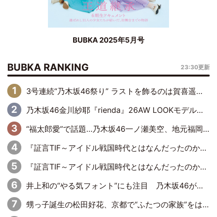
BUBKA 2025年5月号
BUBKA RANKING
23:30更新
3号連続“乃木坂46祭り” ラストを飾るのは賀喜遥香…5年ぶりの登場に「5年分大人になった私を見ていただけたら」
乃木坂46金川紗耶『rienda』26AW LOOKモデルに就任
“福太郎愛”で話題…乃木坂46一ノ瀬美空、地元福岡『めんべい25周年トップサポーター』に就任
『証言TIF～アイドル戦国時代とはなんだったのか～』第6回：でんぱ組.inc・古川未鈴×相沢梨紗「『ハロプロやりたかったな』って言ったら、夢眠ねむさんに『てめえはでんぱ組．incなんだよ！』って肩パンされて(笑)」
『証言TIF～アイドル戦国時代とはなんだったのか～』第11回：私立恵比寿中学・真山りか×安本彩花「TIFで10年ぶりのキョンシーメイクをしたら、場を完全に引かせてしまって。時代が変わったんだなって」
井上和の“やる気フォント”にも注目 乃木坂46が挑んだ書道パフォーマンスの舞台裏
甥っ子誕生の松田好花、京都で“ふたつの家族”をはしご！ “母”黒谷友香に見送られ、“父”松岡昌宏とはハシゴ酒