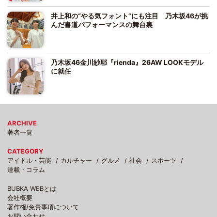
井上和の“やる気フォント”にも注目 乃木坂46が挑
んだ書道パフォーマンスの舞台裏
乃木坂46金川紗耶『rienda』26AW LOOKモデル
に就任
ARCHIVE
著者一覧
CATEGORY
アイドル・芸能
カルチャー
グルメ
社会
スポーツ
連載・コラム
BUBKA WEBとは
会社概要
著作権/免責事項について
お問い合わせ