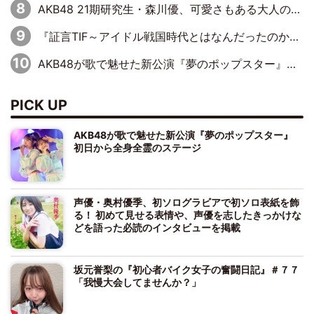
AKB48 21期研究生・森川優、可愛さもある大人の女性に
『証言TIF～アイドル戦国時代とはなんだったのか～』第10回：さくら学院・武藤彩未×飯田らうら「正直、中3で辞めるというのを信じてなくて。そう言われてはいたけど、嘘でしょって」
AKB48が歌で魅せた新公演『夢のポップスター』 初日から全身全霊のステージ
PICK UP
AKB48が歌で魅せた新公演『夢のポップスター』
初日から全身全霊のステージ
声優・奥村優季、初ソログラビアで初ソロ表紙を飾
る！ 初めて見せる表情や、声優を志したきっかけな
どを語った必読のインタビューを掲載
坂元誉梨の『初心者バイク女子の奮闘日記』＃７７
「我慢大会してませんか？」