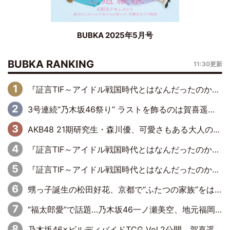
BUBKA 2025年5月号
BUBKA RANKING
11:30更新
『証言TIF～アイドル戦国時代とはなんだったのか～』第6回：でんぱ組.inc・古川未鈴×相沢梨紗「『ハロプロやりたかったな』って言ったら、夢眠ねむさんに『てめえはでんぱ組．incなんだよ！』って肩パンされて(笑)」
3号連続“乃木坂46祭り” ラストを飾るのは賀喜遥香…5年ぶりの登場に「5年分大人になった私を見ていただけたら」
AKB48 21期研究生・森川優、可愛さもある大人の女性に
『証言TIF～アイドル戦国時代とはなんだったのか～』第11回：私立恵比寿中学・真山りか×安本彩花「TIFで10年ぶりのキョンシーメイクをしたら、場を完全に引かせてしまって。時代が変わったんだなって」
『証言TIF～アイドル戦国時代とはなんだったのか～』第10回：さくら学院・武藤彩未×飯田らうら「正直、中3で辞めるというのを信じてなくて。そう言われてはいたけど、嘘でしょって」
甥っ子誕生の松田好花、京都で“ふたつの家族”をはしご！ “母”黒谷友香に見送られ、“父”松岡昌宏とはハシゴ酒
“福太郎愛”で話題…乃木坂46一ノ瀬美空、地元福岡『めんべい25周年トップサポーター』に就任
乃木坂46×ビルディバイドTCG Vol.2公開 賀喜遥香＆田村真佑が『京まふ』ステージに登壇