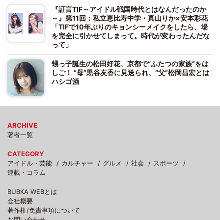
『証言TIF～アイドル戦国時代とはなんだったのか
～』第11回：私立恵比寿中学・真山りか×安本彩花
「TIFで10年ぶりのキョンシーメイクをしたら、場
を完全に引かせてしまって。時代が変わったんだな
って」
甥っ子誕生の松田好花、京都で“ふたつの家族”をは
しご！ “母”黒谷友香に見送られ、“父”松岡昌宏とは
ハシゴ酒
ARCHIVE
著者一覧
CATEGORY
アイドル・芸能
カルチャー
グルメ
社会
スポーツ
連載・コラム
BUBKA WEBとは
会社概要
著作権/免責事項について
お問い合わせ