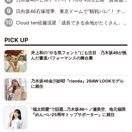
日向坂46石塚瑶季、東京ドームで“観戦バレ”！ ナイツ・塙も認めた「巨人に詳しすぎるアイドル」は元VENUSスクール生で杉内コーチ推し⁉
Cloud ten佐藤流星「成長できる余地がたくさん」、本田高優「何度見ても飽きない公演に」
PICK UP
井上和の“やる気フォント”にも注目 乃木坂46が挑
んだ書道パフォーマンスの舞台裏
乃木坂46金川紗耶『rienda』26AW LOOKモデル
に就任
“福太郎愛”で話題…乃木坂46一ノ瀬美空、地元福岡
『めんべい25周年トップサポーター』に就任