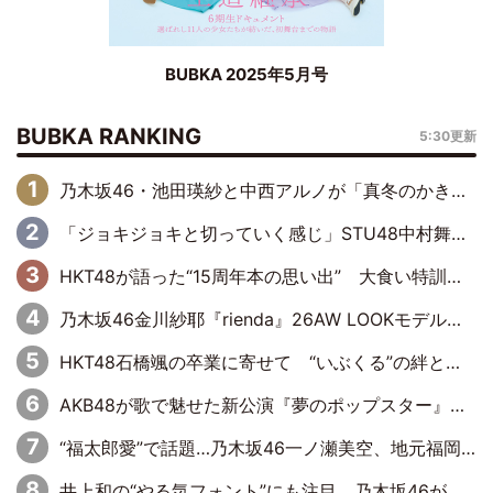
BUBKA 2025年5月号
BUBKA RANKING
5:30更新
乃木坂46・池田瑛紗と中西アルノが「真冬のかき氷」騒動で火花散らす！ 因縁の裏にあるのは、逆境をともに“凌”ぐ似た者同士の絆
「ジョキジョキと切っていく感じ」STU48中村舞、新しい挑戦は自らの手で
HKT48が語った“15周年本の思い出” 大食い特訓・守護霊企画・制服グラビア…盛りだくさんの裏話
乃木坂46金川紗耶『rienda』26AW LOOKモデルに就任
HKT48石橋颯の卒業に寄せて “いぶくる”の絆と後輩・龍頭綺音の決意
AKB48が歌で魅せた新公演『夢のポップスター』 初日から全身全霊のステージ
“福太郎愛”で話題…乃木坂46一ノ瀬美空、地元福岡『めんべい25周年トップサポーター』に就任
井上和の“やる気フォント”にも注目 乃木坂46が挑んだ書道パフォーマンスの舞台裏