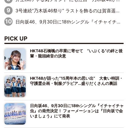
3号連続“乃木坂46祭り” ラストを飾るのは賀喜遥香…5年ぶりの登場に「5年分大人になった私を見ていただけたら」
日向坂46、9月30日に18thシングル『イチャイチャ虫』の発売決定！ フォーメーションは『日向坂で会いましょう』にて発表
PICK UP
HKT48石橋颯の卒業に寄せて “いぶくる”の絆と後
輩・龍頭綺音の決意
HKT48が語った“15周年本の思い出” 大食い特訓・
守護霊企画・制服グラビア…盛りだくさんの裏話
日向坂46、9月30日に18thシングル『イチャイチャ
虫』の発売決定！ フォーメーションは『日向坂で会
いましょう』にて発表