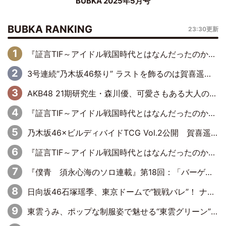
BUBKA 2025年5月号
BUBKA RANKING
23:30更新
『証言TIF～アイドル戦国時代とはなんだったのか～』第6回：でんぱ組.inc・古川未鈴×相沢梨紗「『ハロプロやりたかったな』って言ったら、夢眠ねむさんに『てめえはでんぱ組．incなんだよ！』って肩パンされて(笑)」
3号連続“乃木坂46祭り” ラストを飾るのは賀喜遥香…5年ぶりの登場に「5年分大人になった私を見ていただけたら」
AKB48 21期研究生・森川優、可愛さもある大人の女性に
『証言TIF～アイドル戦国時代とはなんだったのか～』第10回：さくら学院・武藤彩未×飯田らうら「正直、中3で辞めるというのを信じてなくて。そう言われてはいたけど、嘘でしょって」
乃木坂46×ビルディバイドTCG Vol.2公開 賀喜遥香＆田村真佑が『京まふ』ステージに登壇
『証言TIF～アイドル戦国時代とはなんだったのか～』第11回：私立恵比寿中学・真山りか×安本彩花「TIFで10年ぶりのキョンシーメイクをしたら、場を完全に引かせてしまって。時代が変わったんだなって」
『僕青 須永心海のソロ連載』第18回：「バーゲンセールハンターみうな inしまむら」編
日向坂46石塚瑶季、東京ドームで“観戦バレ”！ ナイツ・塙も認めた「巨人に詳しすぎるアイドル」は元VENUSスクール生で杉内コーチ推し⁉
東雲うみ、ポップな制服姿で魅せる“東雲グリーン”の正体