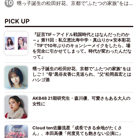
甥っ子誕生の松田好花、京都で“ふたつの家族”をはしご！ “母”黒谷友香に見送られ、“父”松岡昌宏とはハシゴ酒
PICK UP
『証言TIF～アイドル戦国時代とはなんだったのか
～』第11回：私立恵比寿中学・真山りか×安本彩花
「TIFで10年ぶりのキョンシーメイクをしたら、場
を完全に引かせてしまって。時代が変わったんだな
って」
甥っ子誕生の松田好花、京都で“ふたつの家族”をは
しご！ “母”黒谷友香に見送られ、“父”松岡昌宏とは
ハシゴ酒
AKB48 21期研究生・森川優、可愛さもある大人の
女性に
Cloud ten佐藤流星「成長できる余地がたくさ
ん」、本田高優「何度見ても飽きない公演に」