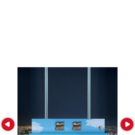
Prev
Next