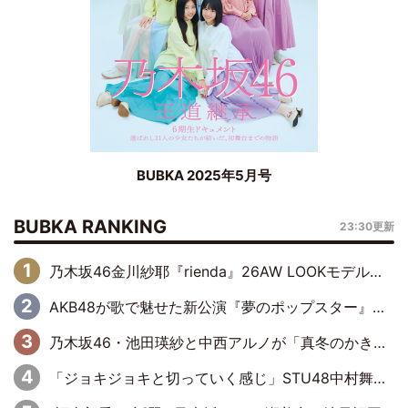
BUBKA 2025年5月号
BUBKA RANKING
23:30更新
乃木坂46金川紗耶『rienda』26AW LOOKモデルに就任
AKB48が歌で魅せた新公演『夢のポップスター』 初日から全身全霊のステージ
乃木坂46・池田瑛紗と中西アルノが「真冬のかき氷」騒動で火花散らす！ 因縁の裏にあるのは、逆境をともに“凌”ぐ似た者同士の絆
「ジョキジョキと切っていく感じ」STU48中村舞、新しい挑戦は自らの手で