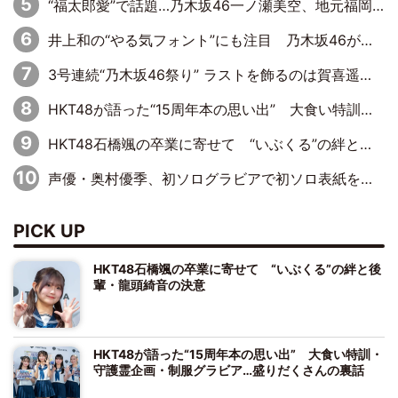
“福太郎愛”で話題…乃木坂46一ノ瀬美空、地元福岡『めんべい25周年トップサポーター』に就任
井上和の“やる気フォント”にも注目 乃木坂46が挑んだ書道パフォーマンスの舞台裏
3号連続“乃木坂46祭り” ラストを飾るのは賀喜遥香…5年ぶりの登場に「5年分大人になった私を見ていただけたら」
HKT48が語った“15周年本の思い出” 大食い特訓・守護霊企画・制服グラビア…盛りだくさんの裏話
HKT48石橋颯の卒業に寄せて “いぶくる”の絆と後輩・龍頭綺音の決意
声優・奥村優季、初ソログラビアで初ソロ表紙を飾る！ 初めて見せる表情や、声優を志したきっかけなどを語った必読のインタビューを掲載
PICK UP
HKT48石橋颯の卒業に寄せて “いぶくる”の絆と後
輩・龍頭綺音の決意
HKT48が語った“15周年本の思い出” 大食い特訓・
守護霊企画・制服グラビア…盛りだくさんの裏話