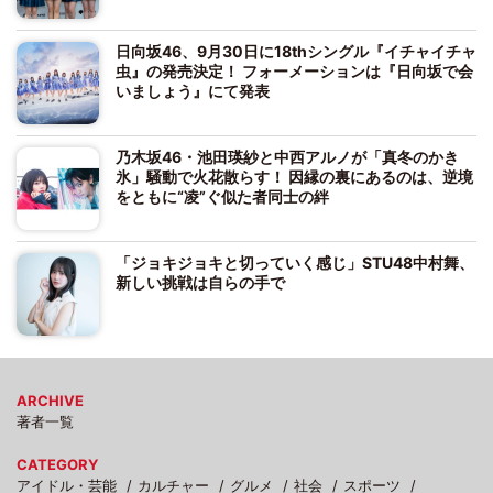
日向坂46、9月30日に18thシングル『イチャイチャ
虫』の発売決定！ フォーメーションは『日向坂で会
いましょう』にて発表
乃木坂46・池田瑛紗と中西アルノが「真冬のかき
氷」騒動で火花散らす！ 因縁の裏にあるのは、逆境
をともに“凌”ぐ似た者同士の絆
「ジョキジョキと切っていく感じ」STU48中村舞、
新しい挑戦は自らの手で
ARCHIVE
著者一覧
CATEGORY
アイドル・芸能
カルチャー
グルメ
社会
スポーツ