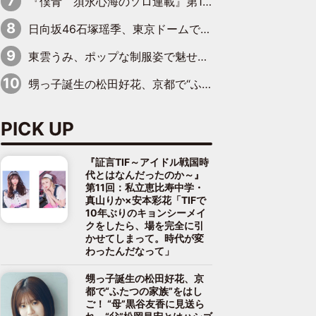
『僕青 須永心海のソロ連載』第18回：「バーゲンセールハンターみうな inしまむら」編
日向坂46石塚瑶季、東京ドームで“観戦バレ”！ ナイツ・塙も認めた「巨人に詳しすぎるアイドル」は元VENUSスクール生で杉内コーチ推し⁉
東雲うみ、ポップな制服姿で魅せる“東雲グリーン”の正体
甥っ子誕生の松田好花、京都で“ふたつの家族”をはしご！ “母”黒谷友香に見送られ、“父”松岡昌宏とはハシゴ酒
PICK UP
『証言TIF～アイドル戦国時
代とはなんだったのか～』
第11回：私立恵比寿中学・
真山りか×安本彩花「TIFで
10年ぶりのキョンシーメイ
クをしたら、場を完全に引
かせてしまって。時代が変
わったんだなって」
甥っ子誕生の松田好花、京
都で“ふたつの家族”をはし
ご！ “母”黒谷友香に見送ら