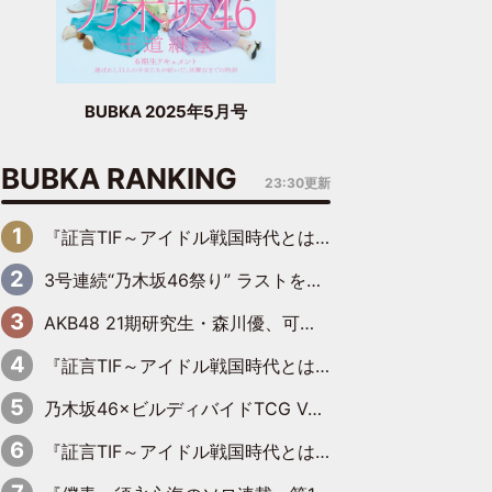
BUBKA 2025年5月号
BUBKA RANKING
23:30更新
『証言TIF～アイドル戦国時代とはなんだったのか～』第6回：でんぱ組.inc・古川未鈴×相沢梨紗「『ハロプロやりたかったな』って言ったら、夢眠ねむさんに『てめえはでんぱ組．incなんだよ！』って肩パンされて(笑)」
3号連続“乃木坂46祭り” ラストを飾るのは賀喜遥香…5年ぶりの登場に「5年分大人になった私を見ていただけたら」
AKB48 21期研究生・森川優、可愛さもある大人の女性に
『証言TIF～アイドル戦国時代とはなんだったのか～』第10回：さくら学院・武藤彩未×飯田らうら「正直、中3で辞めるというのを信じてなくて。そう言われてはいたけど、嘘でしょって」
乃木坂46×ビルディバイドTCG Vol.2公開 賀喜遥香＆田村真佑が『京まふ』ステージに登壇
『証言TIF～アイドル戦国時代とはなんだったのか～』第11回：私立恵比寿中学・真山りか×安本彩花「TIFで10年ぶりのキョンシーメイクをしたら、場を完全に引かせてしまって。時代が変わったんだなって」