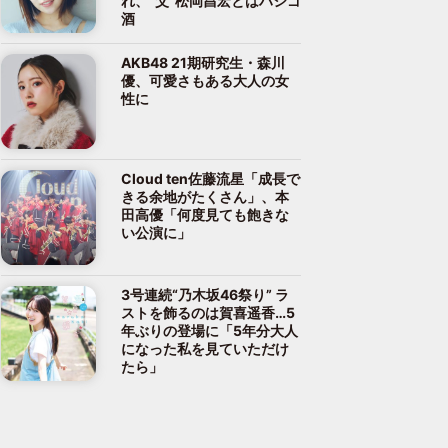
れ、“父”松岡昌宏とはハシゴ
酒
AKB48 21期研究生・森川
優、可愛さもある大人の女
性に
Cloud ten佐藤流星「成長で
きる余地がたくさん」、本
田高優「何度見ても飽きな
い公演に」
3号連続“乃木坂46祭り” ラ
ストを飾るのは賀喜遥香…5
年ぶりの登場に「5年分大人
になった私を見ていただけ
たら」