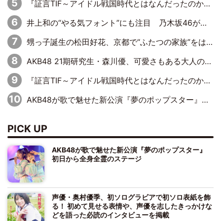
『証言TIF～アイドル戦国時代とはなんだったのか～』第11回：私立恵比寿中学・真山りか×安本彩花「TIFで10年ぶりのキョンシーメイクをしたら、場を完全に引かせてしまって。時代が変わったんだなって」
井上和の“やる気フォント”にも注目 乃木坂46が挑んだ書道パフォーマンスの舞台裏
甥っ子誕生の松田好花、京都で“ふたつの家族”をはしご！ “母”黒谷友香に見送られ、“父”松岡昌宏とはハシゴ酒
AKB48 21期研究生・森川優、可愛さもある大人の女性に
『証言TIF～アイドル戦国時代とはなんだったのか～』第10回：さくら学院・武藤彩未×飯田らうら「正直、中3で辞めるというのを信じてなくて。そう言われてはいたけど、嘘でしょって」
AKB48が歌で魅せた新公演『夢のポップスター』 初日から全身全霊のステージ
PICK UP
AKB48が歌で魅せた新公演『夢のポップスター』
初日から全身全霊のステージ
声優・奥村優季、初ソログラビアで初ソロ表紙を飾
る！ 初めて見せる表情や、声優を志したきっかけな
どを語った必読のインタビューを掲載