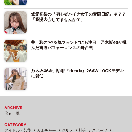
坂元誉梨の『初心者バイク女子の奮闘日記』＃７７
「我慢大会してませんか？」
井上和の“やる気フォント”にも注目 乃木坂46が挑
んだ書道パフォーマンスの舞台裏
乃木坂46金川紗耶『rienda』26AW LOOKモデル
に就任
ARCHIVE
著者一覧
CATEGORY
アイドル・芸能
カルチャー
グルメ
社会
スポーツ