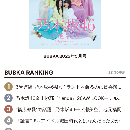
BUBKA 2025年5月号
BUBKA RANKING
23:30更新
3号連続“乃木坂46祭り” ラストを飾るのは賀喜遥香…5年ぶりの登場に「5年分大人になった私を見ていただけたら」
乃木坂46金川紗耶『rienda』26AW LOOKモデルに就任
“福太郎愛”で話題…乃木坂46一ノ瀬美空、地元福岡『めんべい25周年トップサポーター』に就任
『証言TIF～アイドル戦国時代とはなんだったのか～』第6回：でんぱ組.inc・古川未鈴×相沢梨紗「『ハロプロやりたかったな』って言ったら、夢眠ねむさんに『てめえはでんぱ組．incなんだよ！』って肩パンされて(笑)」