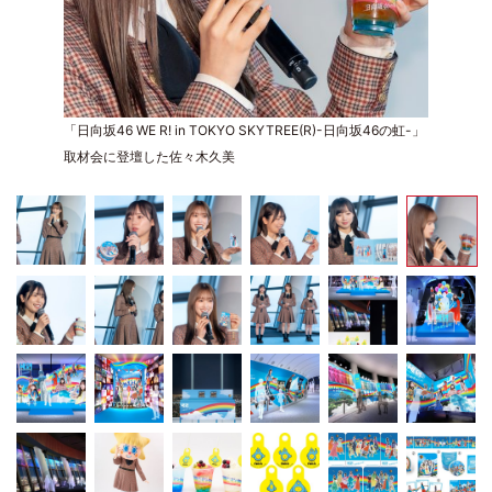
「日向坂46 WE R! in TOKYO SKYTREE(R)-日向坂46の虹-」
取材会に登壇した佐々木久美