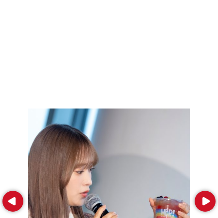
Prev
Next