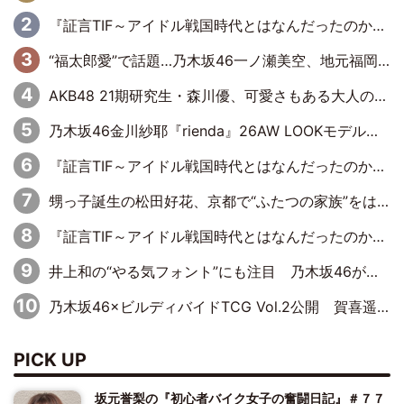
『証言TIF～アイドル戦国時代とはなんだったのか～』第6回：でんぱ組.inc・古川未鈴×相沢梨紗「『ハロプロやりたかったな』って言ったら、夢眠ねむさんに『てめえはでんぱ組．incなんだよ！』って肩パンされて(笑)」
“福太郎愛”で話題…乃木坂46一ノ瀬美空、地元福岡『めんべい25周年トップサポーター』に就任
AKB48 21期研究生・森川優、可愛さもある大人の女性に
乃木坂46金川紗耶『rienda』26AW LOOKモデルに就任
『証言TIF～アイドル戦国時代とはなんだったのか～』第11回：私立恵比寿中学・真山りか×安本彩花「TIFで10年ぶりのキョンシーメイクをしたら、場を完全に引かせてしまって。時代が変わったんだなって」
甥っ子誕生の松田好花、京都で“ふたつの家族”をはしご！ “母”黒谷友香に見送られ、“父”松岡昌宏とはハシゴ酒
『証言TIF～アイドル戦国時代とはなんだったのか～』第10回：さくら学院・武藤彩未×飯田らうら「正直、中3で辞めるというのを信じてなくて。そう言われてはいたけど、嘘でしょって」
井上和の“やる気フォント”にも注目 乃木坂46が挑んだ書道パフォーマンスの舞台裏
乃木坂46×ビルディバイドTCG Vol.2公開 賀喜遥香＆田村真佑が『京まふ』ステージに登壇
PICK UP
坂元誉梨の『初心者バイク女子の奮闘日記』＃７７