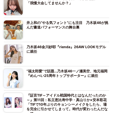
「我慢大会してませんか？」
井上和の“やる気フォント”にも注目 乃木坂46が挑
んだ書道パフォーマンスの舞台裏
乃木坂46金川紗耶『rienda』26AW LOOKモデル
に就任
“福太郎愛”で話題…乃木坂46一ノ瀬美空、地元福岡
『めんべい25周年トップサポーター』に就任
『証言TIF～アイドル戦国時代とはなんだったのか
～』第11回：私立恵比寿中学・真山りか×安本彩花
「TIFで10年ぶりのキョンシーメイクをしたら、場
を完全に引かせてしまって。時代が変わったんだな