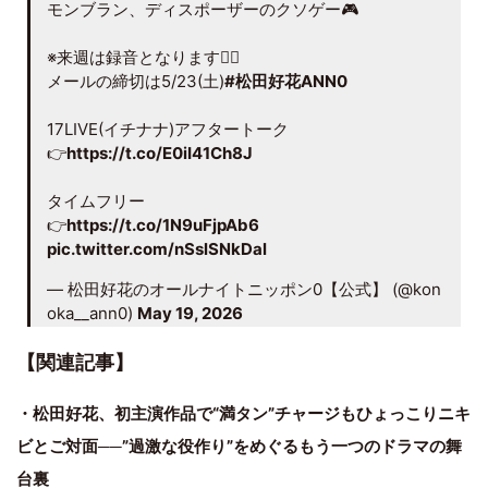
モンブラン、ディスポーザーのクソゲー🎮
※来週は録音となります🙇‍♂️
メールの締切は5/23(土)
#松田好花ANN0
17LIVE(イチナナ)アフタートーク
👉
https://t.co/E0iI41Ch8J
タイムフリー
👉
https://t.co/1N9uFjpAb6
pic.twitter.com/nSslSNkDal
— 松田好花のオールナイトニッポン0【公式】 (@kon
oka__ann0)
May 19, 2026
【関連記事】
・松田好花、初主演作品で“満タン”チャージもひょっこりニキ
ビとご対面──”過激な役作り”をめぐるもう一つのドラマの舞
台裏