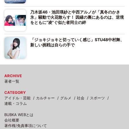
乃木坂46・池田瑛紗と中西アルノが「真冬のかき
氷」騒動で火花散らす！ 因縁の裏にあるのは、逆境
をともに“凌”ぐ似た者同士の絆
「ジョキジョキと切っていく感じ」STU48中村舞、
新しい挑戦は自らの手で
ARCHIVE
著者一覧
CATEGORY
アイドル・芸能
カルチャー
グルメ
社会
スポーツ
連載・コラム
BUBKA WEBとは
会社概要
著作権/免責事項について