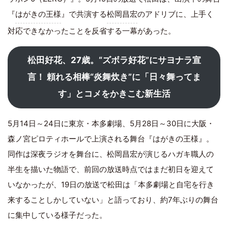
『
はがきの王様
』で共演する
松岡昌宏
のアドリブに、上手く
対応できなかったことを反省する一幕があった。
松田好花、27歳。“ズボラ好花”にサヨナラ宣
言！ 頼れる相棒“炎舞炊き”に「日々舞ってま
す」とコメをかきこむ新生活
5月14日～24日に東京・本多劇場、5月28日～30日に大阪・
森ノ宮ピロティホールで上演される舞台『はがきの王様』。
同作は深夜ラジオを舞台に、松岡昌宏が演じるハガキ職人の
半生を描いた物語で、前回の放送時点ではまだ初日を迎えて
いなかったが、19日の放送で松田は「本多劇場と自宅を行き
来することしかしていない」と語っており、約7年ぶりの舞台
に集中している様子だった。