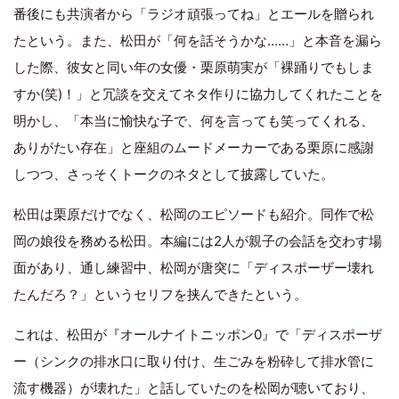
番後にも共演者から「ラジオ頑張ってね」とエールを贈られ
たという。また、松田が「何を話そうかな……」と本音を漏ら
した際、彼女と同い年の女優・栗原萌実が「裸踊りでもしま
すか(笑)！」と冗談を交えてネタ作りに協力してくれたことを
明かし、「本当に愉快な子で、何を言っても笑ってくれる、
ありがたい存在」と座組のムードメーカーである栗原に感謝
しつつ、さっそくトークのネタとして披露していた。
松田は栗原だけでなく、松岡のエピソードも紹介。同作で松
岡の娘役を務める松田。本編には2人が親子の会話を交わす場
面があり、通し練習中、松岡が唐突に「ディスポーザー壊れ
たんだろ？」というセリフを挟んできたという。
これは、松田が『オールナイトニッポン0』で「ディスポーザ
ー（シンクの排水口に取り付け、生ごみを粉砕して排水管に
流す機器）が壊れた」と話していたのを松岡が聴いており、