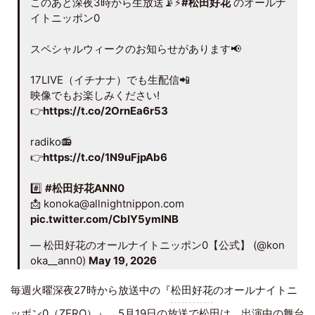
このあと深夜3時から生放送📡⚡️
#松田好花
のオールナ
イトニッポン0
スペシャルウィークのお知らせがあります📢
17LIVE（イチナナ）でも生配信📲
映像でもお楽しみください!
👉
https://t.co/2OrnEa6r53
radiko📻
👉
https://t.co/1N9uFjpAb6
#️⃣
#松田好花ANN0
📩 konoka@allnightnippon.com
pic.twitter.com/CblY5ymINB
— 松田好花のオールナイトニッポン0【公式】 (@kon
oka__ann0)
May 19, 2026
毎週火曜深夜27時から放送中の『
松田好花
のオールナイトニ
ッポン0（ZERO）』。5月19日の放送で松田は、出演中の舞台