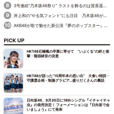
3号連続“乃木坂46祭り” ラストを飾るのは賀喜遥香…5年ぶりの登場に「5年分大人になった私を見ていただけたら」
井上和の“やる気フォント”にも注目 乃木坂46が挑んだ書道パフォーマンスの舞台裏
AKB48が歌で魅せた新公演『夢のポップスター』 初日から全身全霊のステージ
PICK UP
HKT48石橋颯の卒業に寄せて “いぶくる”の絆と後
輩・龍頭綺音の決意
HKT48が語った“15周年本の思い出” 大食い特訓・
守護霊企画・制服グラビア…盛りだくさんの裏話
日向坂46、9月30日に18thシングル『イチャイチャ
虫』の発売決定！ フォーメーションは『日向坂で会
いましょう』にて発表