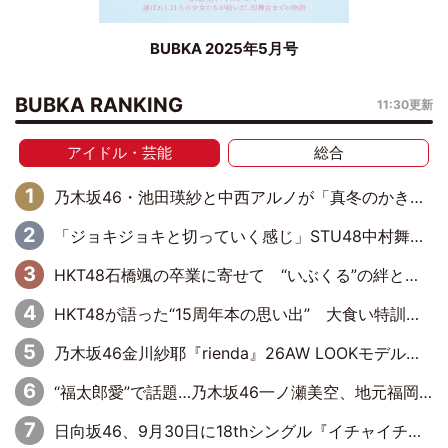
BUBKA 2025年5月号
BUBKA RANKING
11:30更新
アイドル・芸能
総合
乃木坂46・池田瑛紗と中西アルノが「真冬のかき氷」騒動で火花散らす！ 因縁の裏にあるのは、逆境をともに“凌”ぐ似た者同士の絆
「ジョキジョキと切っていく感じ」STU48中村舞、新しい挑戦は自らの手で
HKT48石橋颯の卒業に寄せて “いぶくる”の絆と後輩・龍頭綺音の決意
HKT48が語った“15周年本の思い出” 大食い特訓・守護霊企画・制服グラビア…盛りだくさんの裏話
乃木坂46金川紗耶『rienda』26AW LOOKモデルに就任
“福太郎愛”で話題…乃木坂46一ノ瀬美空、地元福岡『めんべい25周年トップサポーター』に就任
日向坂46、9月30日に18thシングル『イチャイチャ虫』の発売決定！ フォーメーションは『日向坂で会いましょう』にて発表