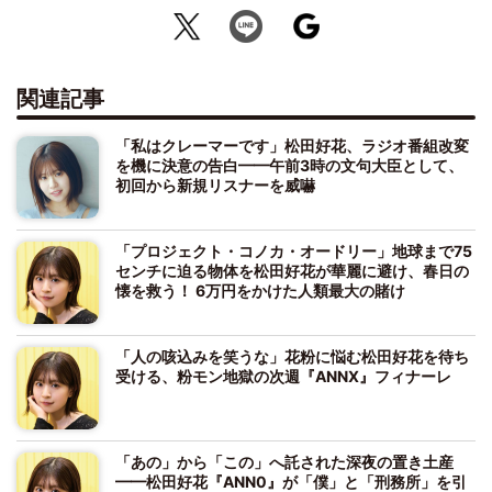
関連記事
「私はクレーマーです」松田好花、ラジオ番組改変
を機に決意の告白━━午前3時の文句大臣として、
初回から新規リスナーを威嚇
「プロジェクト・コノカ・オードリー」地球まで75
センチに迫る物体を松田好花が華麗に避け、春日の
懐を救う！ 6万円をかけた人類最大の賭け
「人の咳込みを笑うな」花粉に悩む松田好花を待ち
受ける、粉モン地獄の次週『ANNX』フィナーレ
「あの」から「この」へ託された深夜の置き土産
━━松田好花『ANN0』が「僕」と「刑務所」を引