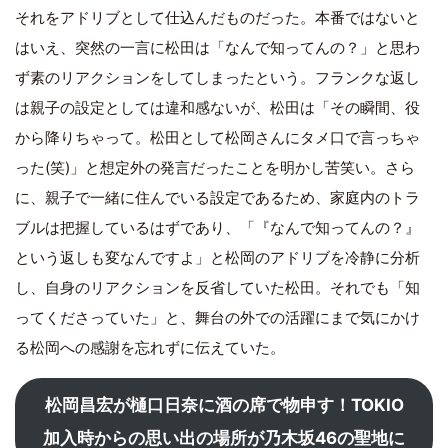
それをアドリブとして仕込んだものだった。本番ではないと
はいえ、突然の一言に松田は「なんで知ってんの？」と思わ
ず素のリアクションをしてしまったという。フランクな返し
は親子の設定としては違和感ないが、松田は「その瞬間、役
から降りちゃって。松田として松岡さんにタメ口で言っちゃ
った(笑)」と想定外の発言だったことを明かし苦笑い。さら
に、親子で一緒に住んでいる設定であるため、家庭内のトラ
ブルは把握しているはずであり、「『なんで知ってんの？』
という返しも変なんですよ」と松岡のアドリブを冷静に分析
し、自身のリアクションを反省していた松田。それでも「知
ってくださっていた」と、舞台の外での活躍にまで気にかけ
る松岡への感謝を忘れずに伝えていた。
松岡昌宏が樋口日奈に酒の席で物申す！TOKIO
加入時からの思い出の場所が乃木坂46の聖地に