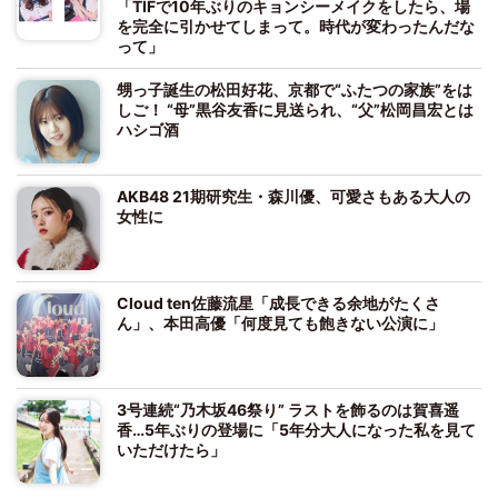
「TIFで10年ぶりのキョンシーメイクをしたら、場
を完全に引かせてしまって。時代が変わったんだな
って」
甥っ子誕生の松田好花、京都で“ふたつの家族”をは
しご！ “母”黒谷友香に見送られ、“父”松岡昌宏とは
ハシゴ酒
AKB48 21期研究生・森川優、可愛さもある大人の
女性に
Cloud ten佐藤流星「成長できる余地がたくさ
ん」、本田高優「何度見ても飽きない公演に」
3号連続“乃木坂46祭り” ラストを飾るのは賀喜遥
香…5年ぶりの登場に「5年分大人になった私を見て
いただけたら」