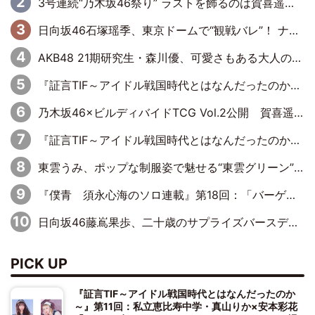
3号連続“乃木坂46祭り” ラストを飾るのは賀喜遥香…5年ぶりの登場に「5年分大人になった私を見ていただけたら」
日向坂46石塚瑶季、東京ドームで“観戦バレ”！ ナイツ・塙も認めた「巨人に詳しすぎるアイドル」は元VENUSスクール生で杉内コーチ推し⁉
AKB48 21期研究生・森川優、可愛さもある大人の女性に
『証言TIF～アイドル戦国時代とはなんだったのか～』第10回：さくら学院・武藤彩未×飯田らうら「正直、中3で辞めるというのを信じてなくて。そう言われてはいたけど、嘘でしょって」
乃木坂46×ビルディバイドTCG Vol.2公開 賀喜遥香＆田村真佑が『京まふ』ステージに登壇
『証言TIF～アイドル戦国時代とはなんだったのか～』第8回：Negicco・Nao☆×Megu×Kaede「東京からオファーが来たのと、梨の皮剥きとどっちが大事なんだって」
東雲うみ、ポップな制服姿で魅せる“東雲グリーン”の正体
『僕青 須永心海のソロ連載』第18回：「バーゲンセールハンターみうな inしまむら」編
日向坂46藤嶌果歩、二十歳のサプライズバースデーに大喜び「頼られる先輩になれるように努力していきたい」
PICK UP
『証言TIF～アイドル戦国時代とはなんだったのか
～』第11回：私立恵比寿中学・真山りか×安本彩花