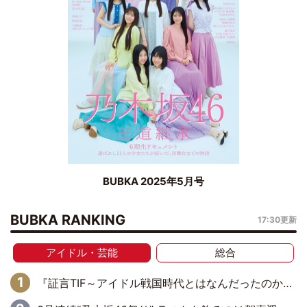
BUBKA 2025年5月号
BUBKA RANKING
17:30更新
アイドル・芸能
総合
『証言TIF～アイドル戦国時代とはなんだったのか～』第6回：でんぱ組.inc・古川未鈴×相沢梨紗「『ハロプロやりたかったな』って言ったら、夢眠ねむさんに『てめえはでんぱ組．incなんだよ！』って肩パンされて(笑)」