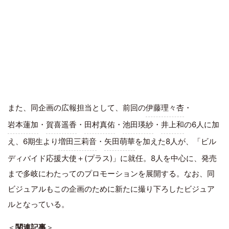
また、同企画の広報担当として、前回の
伊藤理々杏
・
岩本蓮加
・
賀喜遥香
・
田村真佑
・
池田瑛紗
・
井上和
の6人に加
え、6期生より
増田三莉音
・
矢田萌華
を加えた8人が、「ビル
ディバイド応援大使＋(プラス)」に就任。8人を中心に、発売
まで多岐にわたってのプロモーションを展開する。なお、同
ビジュアルもこの企画のために新たに撮り下ろしたビジュア
ルとなっている。
＜
関連記事
＞