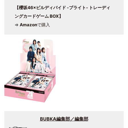
【櫻坂46×ビルディバイド -ブライト- トレーディ
ングカードゲーム BOX】
⇒
Amazon
で購入
BUBKA編集部／編集部