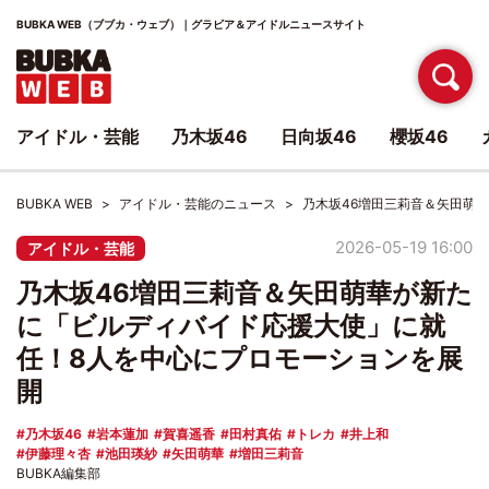
BUBKA WEB（ブブカ・ウェブ）｜グラビア＆アイドルニュースサイト
アイドル・芸能
乃木坂46
日向坂46
櫻坂46
BUBKA WEB
アイドル・芸能のニュース
乃木坂46増田三莉音＆矢田萌
2026-05-19 16:00
アイドル・芸能
乃木坂46増田三莉音＆矢田萌華が新た
に「ビルディバイド応援大使」に就
任！8人を中心にプロモーションを展
開
乃木坂46
岩本蓮加
賀喜遥香
田村真佑
トレカ
井上和
伊藤理々杏
池田瑛紗
矢田萌華
増田三莉音
BUBKA編集部