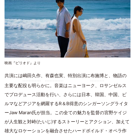
映画『ピリオド』より
共演には
嶋田久作
、
有森也実
、特別出演に
布施博
と、物語の
主要な配役も明らかに。音楽はニューヨーク、ロサンゼルス
でプロデュース活動を行い、さらには日本、韓国、中国、ビ
ルマなどアジアを網羅するR＆B得意のシンガーソングライタ
ーJaw Maran氏が担当。この全ての魅力を監督の宮野ケイジ
が人生観と対峙(たいじ)するストーリーとアクション、加えて
雄大なロケーションを融合させたハードボイルド・オペラ作