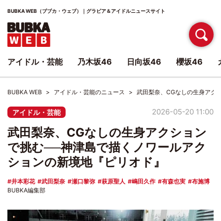
BUBKA WEB（ブブカ・ウェブ）｜グラビア＆アイドルニュースサイト
アイドル・芸能
乃木坂46
日向坂46
櫻坂46
BUBKA WEB
アイドル・芸能のニュース
武田梨奈、CGなしの生身アク
2026-05-20 11:00
アイドル・芸能
武田梨奈、CGなしの生身アクション
で挑む──神津島で描くノワールアク
ションの新境地『ピリオド』
井本彩花
武田梨奈
瀬口黎弥
萩原聖人
嶋田久作
有森也実
布施博
BUBKA編集部