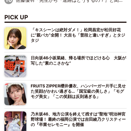
佐藤優羽「先生から『進路はどうするの？』と聞かれて。『実は……』とXのトレンドで1位になっているスマホを見せました」【日向坂46『五期生LIVE』開催記念 五期生“変革”ドキュメンタリー③】
PICK UP
「キスシーンは絶対ダメ！」松岡昌宏が松田好花
に“親バカ”全開！ 大吉も「普段と違いすぎ」とタジ
タジ
日向坂46小坂菜緒、帰る場所でほどける心 大阪が
写した“素のこさかな”
FRUITS ZIPPER櫻井優衣、ハンバーガー片手に見せ
た笑顔がかわい過ぎる…「国宝級の美しさ」「モグ
モグ美女」「この笑顔は反則過ぎる」
乃木坂46、地方公演を終えて残すは“聖地”明治神宮
野球場！ 最終の福岡公演では吉田綾乃クリスティー
の『卒業セレモニー』を開催