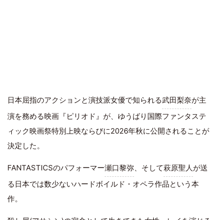
日本屈指のアクションと演技派女優で知られる
武田梨奈
が主
演を務める映画『ピリオド』が、ゆうばり国際ファンタステ
ィック映画祭特別上映ならびに2026年秋に公開されることが
決定した。
FANTASTICSのパフォーマー
瀬口黎弥
、そして
萩原聖人
が送
る日本では数少ないハードボイルド・オペラ作品という本
作。