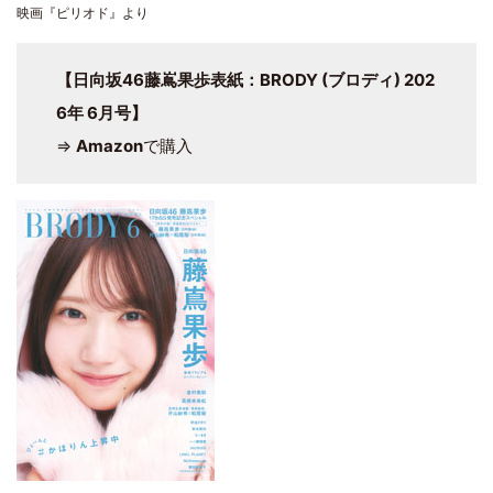
映画『ピリオド』より
【日向坂46藤嶌果歩表紙：BRODY (ブロディ) 202
6年 6月号】
⇒
Amazon
で購入