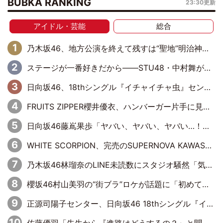
BUBKA RANKING
23:30更新
アイドル・芸能
総合
乃木坂46、地方公演を終えて残すは“聖地”明治神宮野球場！ 最終の福岡公演では吉田綾乃クリスティーの『卒業セレモニー』を開催
ステージが一番好きだから――STU48・中村舞が描く“これからの私”
日向坂46、18thシングル『イチャイチャ虫』センターは正源司陽子に決定& 佐藤優羽や平岡海月など、“ひなた坂46”からの選抜入りも注目！
FRUITS ZIPPER櫻井優衣、ハンバーガー片手に見せた笑顔がかわい過ぎる…「国宝級の美しさ」「モグモグ美女」「この笑顔は反則過ぎる」
日向坂46藤嶌果歩「ヤバい、ヤバい、ヤバい…！」まさかの暴露に赤面
WHITE SCORPION、完売のSUPERNOVA KAWASAKIで沸いた“着席型LIVE” 『BASE Live #16』昼公演リポート
乃木坂46林瑠奈のLINE未読数にスタジオ騒然「気付かないうちに溜まってる、みたいな」
櫻坂46村山美羽の“街ブラ”ロケが話題に「初めてちゃんと埼玉の方とお話した」にMCもツッコミ
正源司陽子センター、日向坂46 18thシングル『イチャイチャ虫』新ビジュアル公開