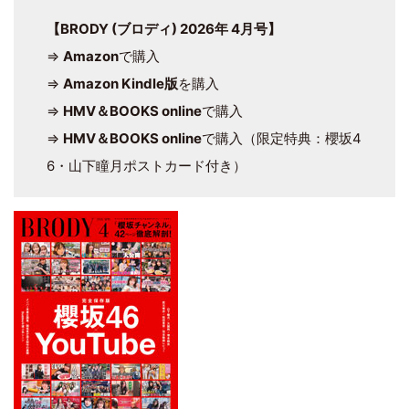
【BRODY (ブロディ) 2026年 4月号】
⇒
Amazon
で購入
⇒
Amazon Kindle版
を購入
⇒
HMV＆BOOKS online
で購入
⇒
HMV＆BOOKS online
で購入（限定特典：櫻坂4
6・山下瞳月ポストカード付き）