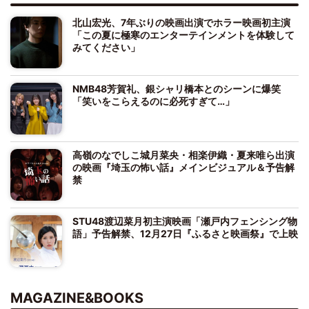
北山宏光、7年ぶりの映画出演でホラー映画初主演
「この夏に極寒のエンターテインメントを体験して
みてください」
NMB48芳賀礼、銀シャリ橋本とのシーンに爆笑
「笑いをこらえるのに必死すぎて…」
高嶺のなでしこ城月菜央・相楽伊織・夏来唯ら出演
の映画『埼玉の怖い話』メインビジュアル＆予告解
禁
STU48渡辺菜月初主演映画「瀬戸内フェンシング物
語」予告解禁、12月27日『ふるさと映画祭』で上映
MAGAZINE&BOOKS