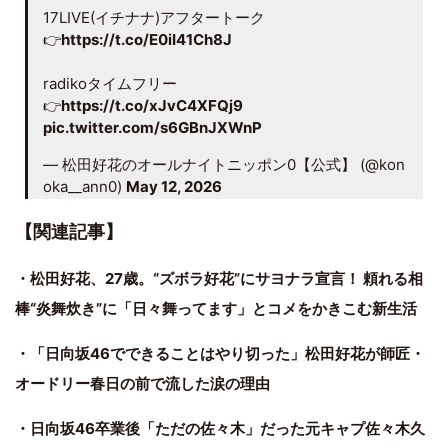
17LIVE(イチナナ)アフタートーク
👉
https://t.co/E0iI41Ch8J
radikoタイムフリー
👉
https://t.co/xJvC4XFQj9
pic.twitter.com/s6GBnJXWnP
— 松田好花のオールナイトニッポン0【公式】 (@kon
oka__ann0)
May 12, 2026
【関連記事】
・松田好花、27歳。“ズボラ好花”にサヨナラ宣言！ 頼れる相
棒“炎舞炊き”に「日々舞ってます」とコメをかきこむ新生活
・「日向坂46でできることはやり切った」松田好花が師匠・
オードリー春日の前で流した涙の理由
・日向坂46卒業後「ただの佐々木」だった元キャプ佐々木久