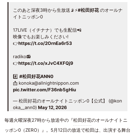
このあと深夜3時から生放送📡⚡️
#松田好花
のオールナ
イトニッポン0
17LIVE（イチナナ）でも生配信📲
映像でもお楽しみください!
👉
https://t.co/2OrnEa6r53
radiko📻
👉
https://t.co/xJvC4XFQj9
#️⃣
#松田好花ANN0
📩 konoka@allnightnippon.com
pic.twitter.com/F36nb5gHiu
— 松田好花のオールナイトニッポン0【公式】 (@kon
oka__ann0)
May 12, 2026
毎週火曜深夜27時から放送中の『
松田好花
のオールナイトニ
ッポン0（ZERO）』。5月12日の放送で松田は、出演する舞台