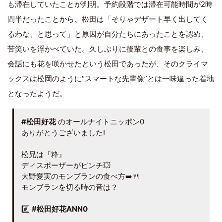
も滞在していたことが判明。予約段階では滞在可能時間が2時
間半だったことから、松田は「そりゃデザート早く出してく
るわな、と思って」と原因が自分たちにあったことを認め、
苦笑いを浮かべていた。久しぶりに後輩との食事を楽しみ、
会話にも花を咲かせたという松田であったが、そのクライマ
ックスは松岡のように“スマートな先輩像”とは一味違った着地
となったようだ。
#松田好花
のオールナイトニッポン0
ありがとうございました!
松兄は『粋』
ディスポーザーがピンチ💥
大野愛実のモンブランの食べ方➡️🍴
モンブランを切る時の音は？
#️⃣
#松田好花ANN0