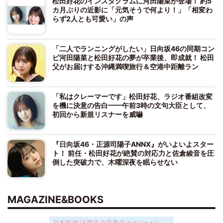
松田好花のインスタグラムに河田陽菜が登場！ 約5
カ月ぶりの近影に「元気そうで何より！」「相変わ
らず2人とも可愛い」の声
「二人でランニングがしたい」日向坂46の同期コン
ビ河田陽菜と松田好花の夢が卒業後、即成就！ 松田
父がお届けする沖縄満喫旅行＆空港中距離ラン
「私はクレーマーです」松田好花、ラジオ番組改変
を機に決意の告白━━午前3時の文句大臣として、
初回から新規リスナーを威嚇
『日向坂46・正源司陽子ANNX』がいよいよスター
ト！ 前任・松田好花が絶賛の対応力と佐倉綾音を圧
倒した突破力で、木曜深夜を眠らせない
MAGAZINE&BOOKS