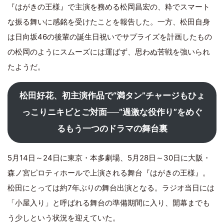
『はがきの王様』で主演を務める松岡昌宏の、粋でスマート
な振る舞いに感銘を受けたことを報告した。一方、松田自身
は日向坂46の後輩の誕生日祝いでサプライズを計画したもの
の松岡のようにスムーズには運ばず、思わぬ苦戦を強いられ
たようだ。
松田好花、初主演作品で“満タン”チャージもひょ
っこりニキビとご対面──”過激な役作り”をめぐ
るもう一つのドラマの舞台裏
5月14日～24日に東京・本多劇場、5月28日～30日に大阪・
森ノ宮ピロティホールで上演される舞台『はがきの王様』。
松田にとっては約7年ぶりの舞台出演となる。ラジオ当日には
「小屋入り」と呼ばれる舞台の準備期間に入り、開幕までも
う少しという状況を迎えていた。