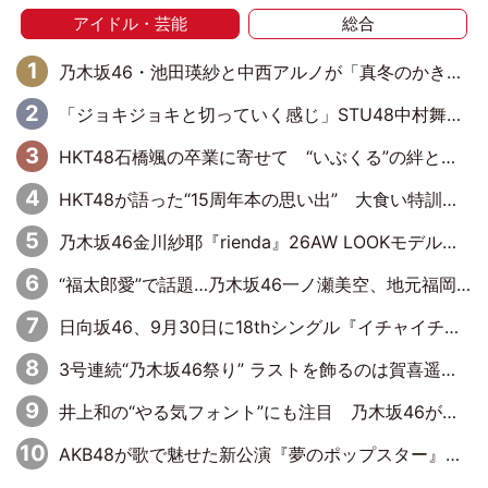
アイドル・芸能
総合
乃木坂46・池田瑛紗と中西アルノが「真冬のかき氷」騒動で火花散らす！ 因縁の裏にあるのは、逆境をともに“凌”ぐ似た者同士の絆
「ジョキジョキと切っていく感じ」STU48中村舞、新しい挑戦は自らの手で
HKT48石橋颯の卒業に寄せて “いぶくる”の絆と後輩・龍頭綺音の決意
HKT48が語った“15周年本の思い出” 大食い特訓・守護霊企画・制服グラビア…盛りだくさんの裏話
乃木坂46金川紗耶『rienda』26AW LOOKモデルに就任
“福太郎愛”で話題…乃木坂46一ノ瀬美空、地元福岡『めんべい25周年トップサポーター』に就任
日向坂46、9月30日に18thシングル『イチャイチャ虫』の発売決定！ フォーメーションは『日向坂で会いましょう』にて発表
3号連続“乃木坂46祭り” ラストを飾るのは賀喜遥香…5年ぶりの登場に「5年分大人になった私を見ていただけたら」
井上和の“やる気フォント”にも注目 乃木坂46が挑んだ書道パフォーマンスの舞台裏
AKB48が歌で魅せた新公演『夢のポップスター』 初日から全身全霊のステージ