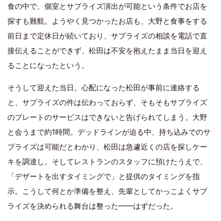
食の中で、個室とサプライズ演出が可能という条件でお店を
探すも難航。ようやく見つかったお店も、大野と食事をする
前日まで定休日が続いており、サプライズの相談を電話で直
接伝えることができず、松田は不安を抱えたまま当日を迎え
ることになったという。
そうして迎えた当日。心配になった松田が事前に連絡する
と、サプライズの件は伝わっておらず、そもそもサプライズ
のプレートのサービスはできないと告げられてしまう。大野
と会うまで約1時間。デッドラインが迫る中、持ち込みでのサ
プライズは可能だとわかり、松田は急遽近くの店を探しケー
キを調達し。そしてレストランのスタッフに預けたうえで、
「デザートを出すタイミングで」と提供のタイミングを指
示。こうして何とか準備を整え、先輩としてかっこよくサプ
ライズを決められる舞台は整った━━はずだった。