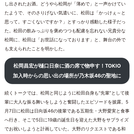
し出されたお酒。どうやら松岡が「薄めで」と一声かけてい
たようで、そのさりげない気遣いに、松田は「かっけぇ～と
思って。すごくないですか？」とすっかり感動した様子だっ
た。松田の飲みっぷりを褒めつつも配慮を忘れない兄貴分な
松岡に、松田は「お世話になっております」と、舞台の外で
も支えられたことを明かした。
松岡昌宏が樋口日奈に酒の席で物申す！TOKIO
加入時からの思い出の場所が乃木坂46の聖地に
続くトークでは、松岡と同じように松田自身も“先輩”として後
輩に大人な振る舞いをしようと奮闘したエピソードを披露。5
月7日に松田は日向坂46の後輩である五期生・大野愛実と食事
へ行き、そこで5日に19歳の誕生日を迎えた大野をサプライズ
でお祝いしようと計画していた。大野のリクエストである和