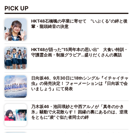
PICK UP
HKT48石橋颯の卒業に寄せて “いぶくる”の絆と後
輩・龍頭綺音の決意
HKT48が語った“15周年本の思い出” 大食い特訓・
守護霊企画・制服グラビア…盛りだくさんの裏話
日向坂46、9月30日に18thシングル『イチャイチャ
虫』の発売決定！ フォーメーションは『日向坂で会
いましょう』にて発表
乃木坂46・池田瑛紗と中西アルノが「真冬のかき
氷」騒動で火花散らす！ 因縁の裏にあるのは、逆境
をともに“凌”ぐ似た者同士の絆