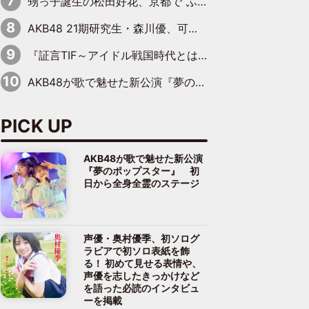
甥っ子誕生の松田好花、京都で“ふたつの家族”をはしご！ “母”黒谷友香に見送られ、“父”松岡昌宏とはハシゴ酒
AKB48 21期研究生・森川優、可愛さもある大人の女性に
『証言TIF～アイドル戦国時代とはなんだったのか～』第10回：さくら学院・武藤彩未×飯田らうら「正直、中3で辞めるというのを信じてなくて。そう言われてはいたけど、嘘でしょって」
AKB48が歌で魅せた新公演『夢のポップスター』 初日から全身全霊のステージ
PICK UP
AKB48が歌で魅せた新公演
『夢のポップスター』 初
日から全身全霊のステージ
声優・奥村優季、初ソログ
ラビアで初ソロ表紙を飾
る！ 初めて見せる表情や、
声優を志したきっかけなど
を語った必読のインタビュ
ーを掲載