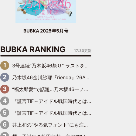
BUBKA 2025年5月号
BUBKA RANKING
17:30更新
3号連続“乃木坂46祭り” ラストを飾るのは賀喜遥香…5年ぶりの登場に「5年分大人になった私を見ていただけたら」
乃木坂46金川紗耶『rienda』26AW LOOKモデルに就任
“福太郎愛”で話題…乃木坂46一ノ瀬美空、地元福岡『めんべい25周年トップサポーター』に就任
『証言TIF～アイドル戦国時代とはなんだったのか～』第6回：でんぱ組.inc・古川未鈴×相沢梨紗「『ハロプロやりたかったな』って言ったら、夢眠ねむさんに『てめえはでんぱ組．incなんだよ！』って肩パンされて(笑)」
『証言TIF～アイドル戦国時代とはなんだったのか～』第11回：私立恵比寿中学・真山りか×安本彩花「TIFで10年ぶりのキョンシーメイクをしたら、場を完全に引かせてしまって。時代が変わったんだなって」
井上和の“やる気フォント”にも注目 乃木坂46が挑んだ書道パフォーマンスの舞台裏