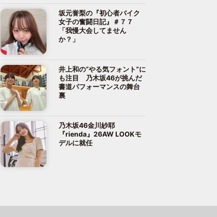
坂元誉梨の『初心者バイク
女子の奮闘日記』＃７７
「我慢大会してません
か？」
井上和の“やる気フォント”に
も注目 乃木坂46が挑んだ
書道パフォーマンスの舞台
裏
乃木坂46金川紗耶
『rienda』26AW LOOKモ
デルに就任