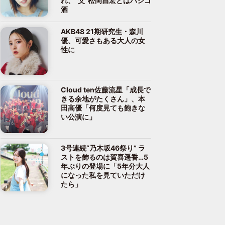
れ、“父”松岡昌宏とはハシゴ
酒
AKB48 21期研究生・森川
優、可愛さもある大人の女
性に
Cloud ten佐藤流星「成長で
きる余地がたくさん」、本
田高優「何度見ても飽きな
い公演に」
3号連続“乃木坂46祭り” ラ
ストを飾るのは賀喜遥香…5
年ぶりの登場に「5年分大人
になった私を見ていただけ
たら」