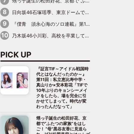
甥っ子誕生の松田好花、京都で“ふたつの家族”をはしご！ “母”黒谷友香に見送られ、“父”松岡昌宏とはハシゴ酒
日向坂46石塚瑶季、東京ドームで“観戦バレ”！ ナイツ・塙も認めた「巨人に詳しすぎるアイドル」は元VENUSスクール生で杉内コーチ推し⁉
『僕青 須永心海のソロ連載』第18回：「バーゲンセールハンターみうな inしまむら」編
乃木坂46小川彩、高校を卒業して初めてのグラビア「大人になった感じがしました(笑)」
PICK UP
『証言TIF～アイドル戦国時
代とはなんだったのか～』
第11回：私立恵比寿中学・
真山りか×安本彩花「TIFで
10年ぶりのキョンシーメイ
クをしたら、場を完全に引
かせてしまって。時代が変
わったんだなって」
甥っ子誕生の松田好花、京
都で“ふたつの家族”をはし
ご！ “母”黒谷友香に見送ら