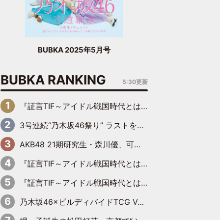
BUBKA 2025年5月号
BUBKA RANKING
5:30更新
『証言TIF～アイドル戦国時代とはなんだったのか～』第6回：でんぱ組.inc・古川未鈴×相沢梨紗「『ハロプロやりたかったな』って言ったら、夢眠ねむさんに『てめえはでんぱ組．incなんだよ！』って肩パンされて(笑)」
3号連続“乃木坂46祭り” ラストを飾るのは賀喜遥香…5年ぶりの登場に「5年分大人になった私を見ていただけたら」
AKB48 21期研究生・森川優、可愛さもある大人の女性に
『証言TIF～アイドル戦国時代とはなんだったのか～』第11回：私立恵比寿中学・真山りか×安本彩花「TIFで10年ぶりのキョンシーメイクをしたら、場を完全に引かせてしまって。時代が変わったんだなって」
『証言TIF～アイドル戦国時代とはなんだったのか～』第10回：さくら学院・武藤彩未×飯田らうら「正直、中3で辞めるというのを信じてなくて。そう言われてはいたけど、嘘でしょって」
乃木坂46×ビルディバイドTCG Vol.2公開 賀喜遥香＆田村真佑が『京まふ』ステージに登壇