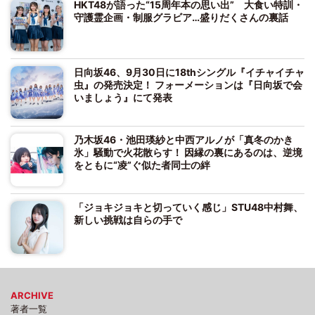
HKT48が語った“15周年本の思い出” 大食い特訓・
守護霊企画・制服グラビア…盛りだくさんの裏話
日向坂46、9月30日に18thシングル『イチャイチャ
虫』の発売決定！ フォーメーションは『日向坂で会
いましょう』にて発表
乃木坂46・池田瑛紗と中西アルノが「真冬のかき
氷」騒動で火花散らす！ 因縁の裏にあるのは、逆境
をともに“凌”ぐ似た者同士の絆
「ジョキジョキと切っていく感じ」STU48中村舞、
新しい挑戦は自らの手で
ARCHIVE
著者一覧