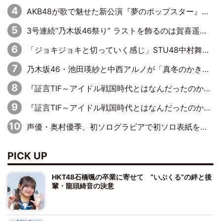
AKB48が歌で魅せた新公演『夢のポップスター』 初日から全身全霊のステージ
3号連続“乃木坂46祭り” ラストを飾るのは賀喜遥香…5年ぶりの登場に「5年分大人になった私を見ていただけたら」
「ジョキジョキと切っていく感じ」STU48中村舞、新しい挑戦は自らの手で
乃木坂46・池田瑛紗と中西アルノが「真冬のかき氷」騒動で火花散らす！ 因縁の裏にあるのは、逆境をともに“凌”ぐ似た者同士の絆
『証言TIF～アイドル戦国時代とはなんだったのか～』第11回：私立恵比寿中学・真山りか×安本彩花「TIFで10年ぶりのキョンシーメイクをしたら、場を完全に引かせてしまって。時代が変わったんだなって」
『証言TIF～アイドル戦国時代とはなんだったのか～』第6回：でんぱ組.inc・古川未鈴×相沢梨紗「『ハロプロやりたかったな』って言ったら、夢眠ねむさんに『てめえはでんぱ組．incなんだよ！』って肩パンされて(笑)」
声優・奥村優季、初ソログラビアで初ソロ表紙を飾る！ 初めて見せる表情や、声優を志したきっかけなどを語った必読のインタビューを掲載
PICK UP
HKT48石橋颯の卒業に寄せて “いぶくる”の絆と後
輩・龍頭綺音の決意