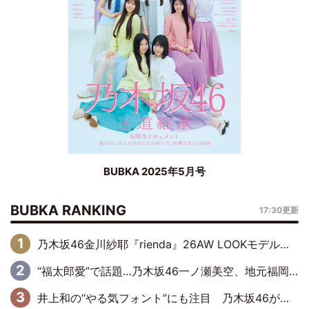
BUBKA 2025年5月号
BUBKA RANKING
17:30更新
乃木坂46金川紗耶『rienda』26AW LOOKモデルに就任
“福太郎愛”で話題…乃木坂46一ノ瀬美空、地元福岡『めんべい25周年トップサポーター』に就任
井上和の“やる気フォント”にも注目 乃木坂46が挑んだ書道パフォーマンスの舞台裏