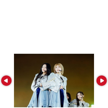
Prev
Next