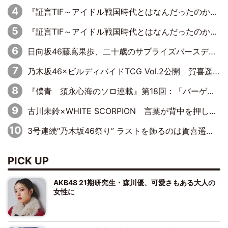
『証言TIF～アイドル戦国時代とはなんだったのか～』第8回：Negicco・Nao☆×Megu×Kaede「東京からオファーが来たのと、梨の皮剥きとどっちが大事なんだって」
『証言TIF～アイドル戦国時代とはなんだったのか～』第10回：さくら学院・武藤彩未×飯田らうら「正直、中3で辞めるというのを信じてなくて。そう言われてはいたけど、嘘でしょって」
日向坂46藤嶌果歩、二十歳のサプライズバースデーに大喜び「頼られる先輩になれるように努力していきたい」
乃木坂46×ビルディバイドTCG Vol.2公開 賀喜遥香＆田村真佑が『京まふ』ステージに登壇
『僕青 須永心海のソロ連載』第18回：「バーゲンセールハンターみうな inしまむら」編
古川未鈴×WHITE SCORPION 言葉が背中を押した“それぞれの決意”
3号連続“乃木坂46祭り” ラストを飾るのは賀喜遥香…5年ぶりの登場に「5年分大人になった私を見ていただけたら」
PICK UP
AKB48 21期研究生・森川優、可愛さもある大人の
女性に