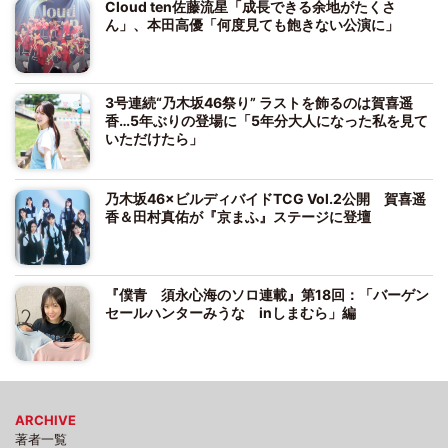
Cloud ten佐藤流星「成長できる余地がたくさ
ん」、本田高優「何度見ても飽きない公演に」
3号連続“乃木坂46祭り” ラストを飾るのは賀喜遥
香…5年ぶりの登場に「5年分大人になった私を見て
いただけたら」
乃木坂46×ビルディバイドTCG Vol.2公開 賀喜遥
香＆田村真佑が『京まふ』ステージに登壇
『僕青 須永心海のソロ連載』第18回：「バーゲン
セールハンターみうな inしまむら」編
ARCHIVE
著者一覧