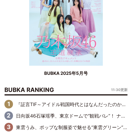
BUBKA 2025年5月号
BUBKA RANKING
11:30更新
『証言TIF～アイドル戦国時代とはなんだったのか～』第6回：でんぱ組.inc・古川未鈴×相沢梨紗「『ハロプロやりたかったな』って言ったら、夢眠ねむさんに『てめえはでんぱ組．incなんだよ！』って肩パンされて(笑)」
日向坂46石塚瑶季、東京ドームで“観戦バレ”！ ナイツ・塙も認めた「巨人に詳しすぎるアイドル」は元VENUSスクール生で杉内コーチ推し⁉
東雲うみ、ポップな制服姿で魅せる“東雲グリーン”の正体