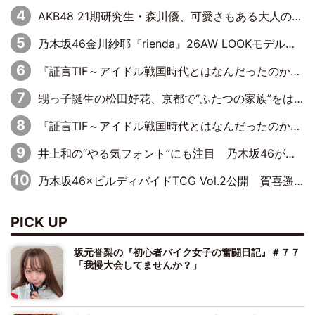
AKB48 21期研究生・森川優、可愛さもある大人の女性に
乃木坂46金川紗耶『rienda』26AW LOOKモデルに就任
『証言TIF～アイドル戦国時代とはなんだったのか～』第11回：私立恵比寿中学・真山りか×安本彩花「TIFで10年ぶりのキョンシーメイクをしたら、場を完全に引かせてしまって。時代が変わったんだなって」
甥っ子誕生の松田好花、京都で“ふたつの家族”をはしご！ “母”黒谷友香に見送られ、“父”松岡昌宏とはハシゴ酒
『証言TIF～アイドル戦国時代とはなんだったのか～』第10回：さくら学院・武藤彩未×飯田らうら「正直、中3で辞めるというのを信じてなくて。そう言われてはいたけど、嘘でしょって」
井上和の“やる気フォント”にも注目 乃木坂46が挑んだ書道パフォーマンスの舞台裏
乃木坂46×ビルディバイドTCG Vol.2公開 賀喜遥香＆田村真佑が『京まふ』ステージに登壇
PICK UP
坂元誉梨の『初心者バイク女子の奮闘日記』＃７７
「我慢大会してませんか？」