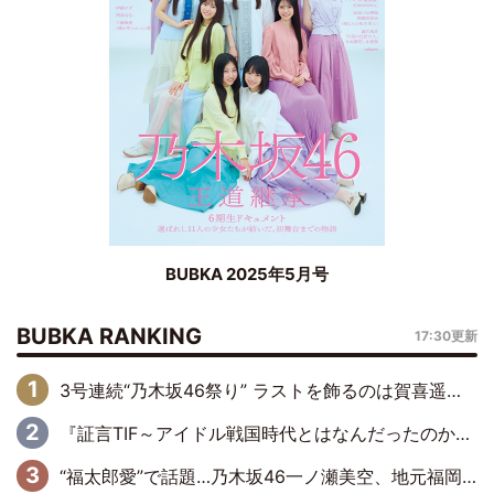
BUBKA 2025年5月号
BUBKA RANKING
17:30更新
3号連続“乃木坂46祭り” ラストを飾るのは賀喜遥香…5年ぶりの登場に「5年分大人になった私を見ていただけたら」
『証言TIF～アイドル戦国時代とはなんだったのか～』第6回：でんぱ組.inc・古川未鈴×相沢梨紗「『ハロプロやりたかったな』って言ったら、夢眠ねむさんに『てめえはでんぱ組．incなんだよ！』って肩パンされて(笑)」
“福太郎愛”で話題…乃木坂46一ノ瀬美空、地元福岡『めんべい25周年トップサポーター』に就任