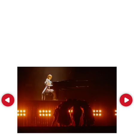
Prev
Next