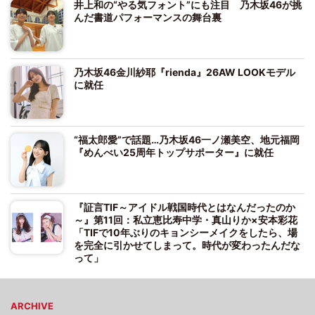
井上和の“やる気フォント”にも注目 乃木坂46が挑
んだ書道パフォーマンスの舞台裏
乃木坂46金川紗耶『rienda』26AW LOOKモデル
に就任
“福太郎愛”で話題…乃木坂46一ノ瀬美空、地元福岡
『めんべい25周年トップサポーター』に就任
『証言TIF～アイドル戦国時代とはなんだったのか
～』第11回：私立恵比寿中学・真山りか×安本彩花
「TIFで10年ぶりのキョンシーメイクをしたら、場
を完全に引かせてしまって。時代が変わったんだな
って」
ARCHIVE