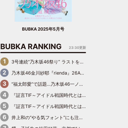
BUBKA 2025年5月号
BUBKA RANKING
23:30更新
3号連続“乃木坂46祭り” ラストを飾るのは賀喜遥香…5年ぶりの登場に「5年分大人になった私を見ていただけたら」
乃木坂46金川紗耶『rienda』26AW LOOKモデルに就任
“福太郎愛”で話題…乃木坂46一ノ瀬美空、地元福岡『めんべい25周年トップサポーター』に就任
『証言TIF～アイドル戦国時代とはなんだったのか～』第6回：でんぱ組.inc・古川未鈴×相沢梨紗「『ハロプロやりたかったな』って言ったら、夢眠ねむさんに『てめえはでんぱ組．incなんだよ！』って肩パンされて(笑)」
『証言TIF～アイドル戦国時代とはなんだったのか～』第11回：私立恵比寿中学・真山りか×安本彩花「TIFで10年ぶりのキョンシーメイクをしたら、場を完全に引かせてしまって。時代が変わったんだなって」
井上和の“やる気フォント”にも注目 乃木坂46が挑んだ書道パフォーマンスの舞台裏