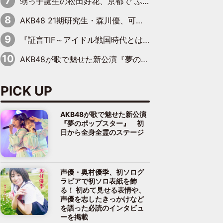
甥っ子誕生の松田好花、京都で“ふたつの家族”をはしご！ “母”黒谷友香に見送られ、“父”松岡昌宏とはハシゴ酒
AKB48 21期研究生・森川優、可愛さもある大人の女性に
『証言TIF～アイドル戦国時代とはなんだったのか～』第10回：さくら学院・武藤彩未×飯田らうら「正直、中3で辞めるというのを信じてなくて。そう言われてはいたけど、嘘でしょって」
AKB48が歌で魅せた新公演『夢のポップスター』 初日から全身全霊のステージ
PICK UP
AKB48が歌で魅せた新公演
『夢のポップスター』 初
日から全身全霊のステージ
声優・奥村優季、初ソログ
ラビアで初ソロ表紙を飾
る！ 初めて見せる表情や、
声優を志したきっかけなど
を語った必読のインタビュ
ーを掲載