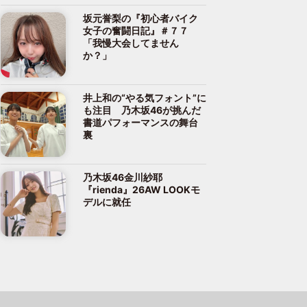
坂元誉梨の『初心者バイク
女子の奮闘日記』＃７７
「我慢大会してません
か？」
井上和の“やる気フォント”に
も注目 乃木坂46が挑んだ
書道パフォーマンスの舞台
裏
乃木坂46金川紗耶
『rienda』26AW LOOKモ
デルに就任