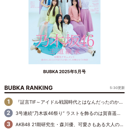
BUBKA 2025年5月号
BUBKA RANKING
5:30更新
『証言TIF～アイドル戦国時代とはなんだったのか～』第6回：でんぱ組.inc・古川未鈴×相沢梨紗「『ハロプロやりたかったな』って言ったら、夢眠ねむさんに『てめえはでんぱ組．incなんだよ！』って肩パンされて(笑)」
3号連続“乃木坂46祭り” ラストを飾るのは賀喜遥香…5年ぶりの登場に「5年分大人になった私を見ていただけたら」
AKB48 21期研究生・森川優、可愛さもある大人の女性に