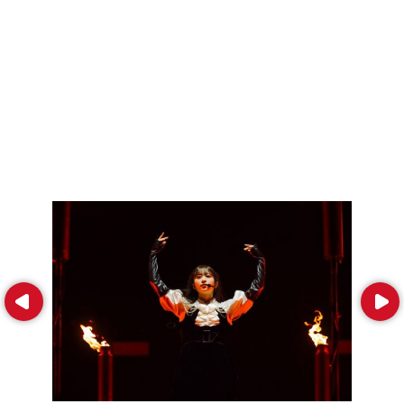
Prev
Next