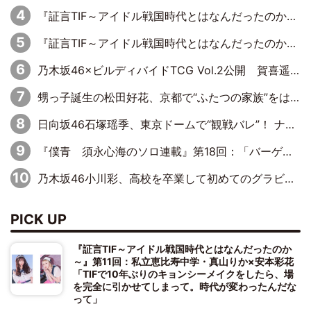
『証言TIF～アイドル戦国時代とはなんだったのか～』第11回：私立恵比寿中学・真山りか×安本彩花「TIFで10年ぶりのキョンシーメイクをしたら、場を完全に引かせてしまって。時代が変わったんだなって」
『証言TIF～アイドル戦国時代とはなんだったのか～』第10回：さくら学院・武藤彩未×飯田らうら「正直、中3で辞めるというのを信じてなくて。そう言われてはいたけど、嘘でしょって」
乃木坂46×ビルディバイドTCG Vol.2公開 賀喜遥香＆田村真佑が『京まふ』ステージに登壇
甥っ子誕生の松田好花、京都で“ふたつの家族”をはしご！ “母”黒谷友香に見送られ、“父”松岡昌宏とはハシゴ酒
日向坂46石塚瑶季、東京ドームで“観戦バレ”！ ナイツ・塙も認めた「巨人に詳しすぎるアイドル」は元VENUSスクール生で杉内コーチ推し⁉
『僕青 須永心海のソロ連載』第18回：「バーゲンセールハンターみうな inしまむら」編
乃木坂46小川彩、高校を卒業して初めてのグラビア「大人になった感じがしました(笑)」
PICK UP
『証言TIF～アイドル戦国時代とはなんだったのか
～』第11回：私立恵比寿中学・真山りか×安本彩花
「TIFで10年ぶりのキョンシーメイクをしたら、場
を完全に引かせてしまって。時代が変わったんだな
って」