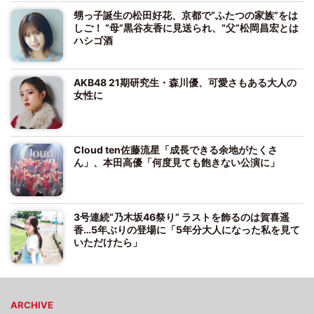
甥っ子誕生の松田好花、京都で“ふたつの家族”をは
しご！ “母”黒谷友香に見送られ、“父”松岡昌宏とは
ハシゴ酒
AKB48 21期研究生・森川優、可愛さもある大人の
女性に
Cloud ten佐藤流星「成長できる余地がたくさ
ん」、本田高優「何度見ても飽きない公演に」
3号連続“乃木坂46祭り” ラストを飾るのは賀喜遥
香…5年ぶりの登場に「5年分大人になった私を見て
いただけたら」
ARCHIVE