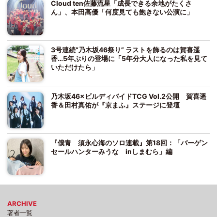
Cloud ten佐藤流星「成長できる余地がたくさ
ん」、本田高優「何度見ても飽きない公演に」
3号連続“乃木坂46祭り” ラストを飾るのは賀喜遥
香…5年ぶりの登場に「5年分大人になった私を見て
いただけたら」
乃木坂46×ビルディバイドTCG Vol.2公開 賀喜遥
香＆田村真佑が『京まふ』ステージに登壇
『僕青 須永心海のソロ連載』第18回：「バーゲン
セールハンターみうな inしまむら」編
ARCHIVE
著者一覧