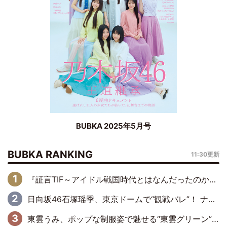
BUBKA 2025年5月号
BUBKA RANKING
11:30更新
『証言TIF～アイドル戦国時代とはなんだったのか～』第6回：でんぱ組.inc・古川未鈴×相沢梨紗「『ハロプロやりたかったな』って言ったら、夢眠ねむさんに『てめえはでんぱ組．incなんだよ！』って肩パンされて(笑)」
日向坂46石塚瑶季、東京ドームで“観戦バレ”！ ナイツ・塙も認めた「巨人に詳しすぎるアイドル」は元VENUSスクール生で杉内コーチ推し⁉
東雲うみ、ポップな制服姿で魅せる“東雲グリーン”の正体