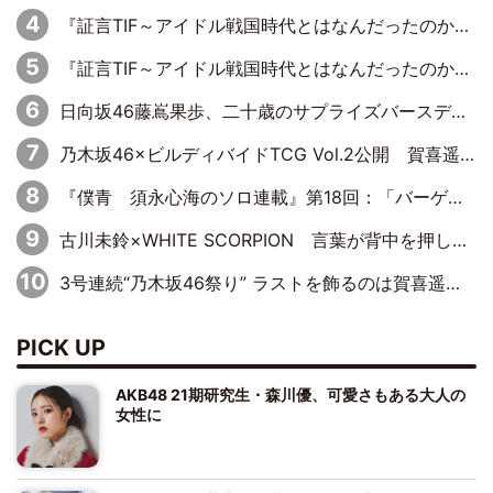
『証言TIF～アイドル戦国時代とはなんだったのか～』第8回：Negicco・Nao☆×Megu×Kaede「東京からオファーが来たのと、梨の皮剥きとどっちが大事なんだって」
『証言TIF～アイドル戦国時代とはなんだったのか～』第10回：さくら学院・武藤彩未×飯田らうら「正直、中3で辞めるというのを信じてなくて。そう言われてはいたけど、嘘でしょって」
日向坂46藤嶌果歩、二十歳のサプライズバースデーに大喜び「頼られる先輩になれるように努力していきたい」
乃木坂46×ビルディバイドTCG Vol.2公開 賀喜遥香＆田村真佑が『京まふ』ステージに登壇
『僕青 須永心海のソロ連載』第18回：「バーゲンセールハンターみうな inしまむら」編
古川未鈴×WHITE SCORPION 言葉が背中を押した“それぞれの決意”
3号連続“乃木坂46祭り” ラストを飾るのは賀喜遥香…5年ぶりの登場に「5年分大人になった私を見ていただけたら」
PICK UP
AKB48 21期研究生・森川優、可愛さもある大人の
女性に