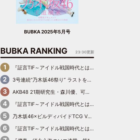
BUBKA 2025年5月号
BUBKA RANKING
23:30更新
『証言TIF～アイドル戦国時代とはなんだったのか～』第6回：でんぱ組.inc・古川未鈴×相沢梨紗「『ハロプロやりたかったな』って言ったら、夢眠ねむさんに『てめえはでんぱ組．incなんだよ！』って肩パンされて(笑)」
3号連続“乃木坂46祭り” ラストを飾るのは賀喜遥香…5年ぶりの登場に「5年分大人になった私を見ていただけたら」
AKB48 21期研究生・森川優、可愛さもある大人の女性に
『証言TIF～アイドル戦国時代とはなんだったのか～』第10回：さくら学院・武藤彩未×飯田らうら「正直、中3で辞めるというのを信じてなくて。そう言われてはいたけど、嘘でしょって」
乃木坂46×ビルディバイドTCG Vol.2公開 賀喜遥香＆田村真佑が『京まふ』ステージに登壇
『証言TIF～アイドル戦国時代とはなんだったのか～』第11回：私立恵比寿中学・真山りか×安本彩花「TIFで10年ぶりのキョンシーメイクをしたら、場を完全に引かせてしまって。時代が変わったんだなって」