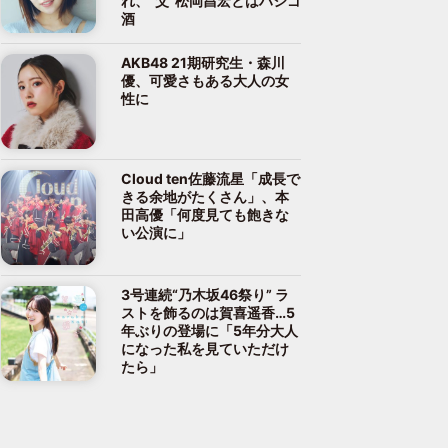
れ、“父”松岡昌宏とはハシゴ
酒
AKB48 21期研究生・森川
優、可愛さもある大人の女
性に
Cloud ten佐藤流星「成長で
きる余地がたくさん」、本
田高優「何度見ても飽きな
い公演に」
3号連続“乃木坂46祭り” ラ
ストを飾るのは賀喜遥香…5
年ぶりの登場に「5年分大人
になった私を見ていただけ
たら」