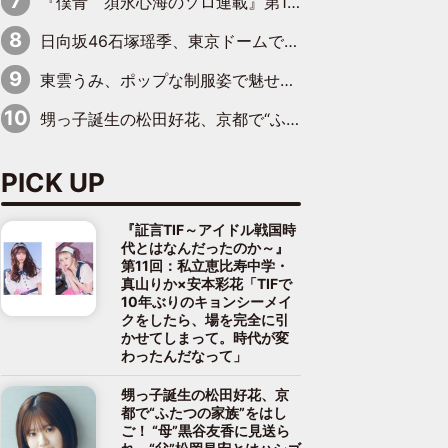
『僕青 須永心海のソロ連載』第18回：「バーゲンセールハンターみうな inしまむら」編
日向坂46石塚瑶季、東京ドームで“観戦バレ”！ ナイツ・塙も認めた「巨人に詳しすぎるアイドル」は元VENUSスクール生で杉内コーチ推し⁉
東雲うみ、ポップな制服姿で魅せる“東雲グリーン”の正体
甥っ子誕生の松田好花、京都で“ふたつの家族”をはしご！ “母”黒谷友香に見送られ、“父”松岡昌宏とはハシゴ酒
PICK UP
『証言TIF～アイドル戦国時
代とはなんだったのか～』
第11回：私立恵比寿中学・
真山りか×安本彩花「TIFで
10年ぶりのキョンシーメイ
クをしたら、場を完全に引
かせてしまって。時代が変
わったんだなって」
甥っ子誕生の松田好花、京
都で“ふたつの家族”をはし
ご！ “母”黒谷友香に見送ら