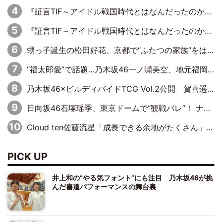
『証言TIF～アイドル戦国時代とはなんだったのか～』第11回：私立恵比寿中学・真山りか×安本彩花「TIFで10年ぶりのキョンシーメイクをしたら、場を完全に引かせてしまって。時代が変わったんだなって」
『証言TIF～アイドル戦国時代とはなんだったのか～』第10回：さくら学院・武藤彩未×飯田らうら「正直、中3で辞めるというのを信じてなくて。そう言われてはいたけど、嘘でしょって」
甥っ子誕生の松田好花、京都で“ふたつの家族”をはしご！ “母”黒谷友香に見送られ、“父”松岡昌宏とはハシゴ酒
“福太郎愛”で話題…乃木坂46一ノ瀬美空、地元福岡『めんべい25周年トップサポーター』に就任
乃木坂46×ビルディバイドTCG Vol.2公開 賀喜遥香＆田村真佑が『京まふ』ステージに登壇
日向坂46石塚瑶季、東京ドームで“観戦バレ”！ ナイツ・塙も認めた「巨人に詳しすぎるアイドル」は元VENUSスクール生で杉内コーチ推し⁉
Cloud ten佐藤流星「成長できる余地がたくさん」、本田高優「何度見ても飽きない公演に」
PICK UP
井上和の“やる気フォント”にも注目 乃木坂46が挑
んだ書道パフォーマンスの舞台裏