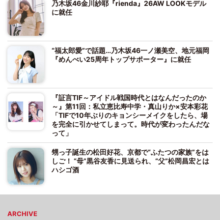
乃木坂46金川紗耶『rienda』26AW LOOKモデル
に就任
“福太郎愛”で話題…乃木坂46一ノ瀬美空、地元福岡
『めんべい25周年トップサポーター』に就任
『証言TIF～アイドル戦国時代とはなんだったのか
～』第11回：私立恵比寿中学・真山りか×安本彩花
「TIFで10年ぶりのキョンシーメイクをしたら、場
を完全に引かせてしまって。時代が変わったんだな
って」
甥っ子誕生の松田好花、京都で“ふたつの家族”をは
しご！ “母”黒谷友香に見送られ、“父”松岡昌宏とは
ハシゴ酒
ARCHIVE