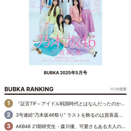
BUBKA 2025年5月号
BUBKA RANKING
11:30更新
『証言TIF～アイドル戦国時代とはなんだったのか～』第6回：でんぱ組.inc・古川未鈴×相沢梨紗「『ハロプロやりたかったな』って言ったら、夢眠ねむさんに『てめえはでんぱ組．incなんだよ！』って肩パンされて(笑)」
3号連続“乃木坂46祭り” ラストを飾るのは賀喜遥香…5年ぶりの登場に「5年分大人になった私を見ていただけたら」
AKB48 21期研究生・森川優、可愛さもある大人の女性に