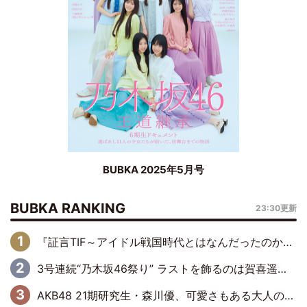
BUBKA 2025年5月号
BUBKA RANKING
23:30更新
『証言TIF～アイドル戦国時代とはなんだったのか～』第6回：でんぱ組.inc・古川未鈴×相沢梨紗「『ハロプロやりたかったな』って言ったら、夢眠ねむさんに『てめえはでんぱ組．incなんだよ！』って肩パンされて(笑)」
3号連続“乃木坂46祭り” ラストを飾るのは賀喜遥香…5年ぶりの登場に「5年分大人になった私を見ていただけたら」
AKB48 21期研究生・森川優、可愛さもある大人の女性に