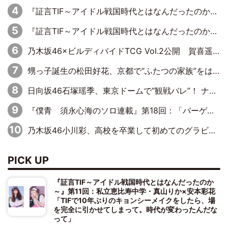
『証言TIF～アイドル戦国時代とはなんだったのか～』第11回：私立恵比寿中学・真山りか×安本彩花「TIFで10年ぶりのキョンシーメイクをしたら、場を完全に引かせてしまって。時代が変わったんだなって」
『証言TIF～アイドル戦国時代とはなんだったのか～』第10回：さくら学院・武藤彩未×飯田らうら「正直、中3で辞めるというのを信じてなくて。そう言われてはいたけど、嘘でしょって」
乃木坂46×ビルディバイドTCG Vol.2公開 賀喜遥香＆田村真佑が『京まふ』ステージに登壇
甥っ子誕生の松田好花、京都で“ふたつの家族”をはしご！ “母”黒谷友香に見送られ、“父”松岡昌宏とはハシゴ酒
日向坂46石塚瑶季、東京ドームで“観戦バレ”！ ナイツ・塙も認めた「巨人に詳しすぎるアイドル」は元VENUSスクール生で杉内コーチ推し⁉
『僕青 須永心海のソロ連載』第18回：「バーゲンセールハンターみうな inしまむら」編
乃木坂46小川彩、高校を卒業して初めてのグラビア「大人になった感じがしました(笑)」
PICK UP
『証言TIF～アイドル戦国時代とはなんだったのか
～』第11回：私立恵比寿中学・真山りか×安本彩花
「TIFで10年ぶりのキョンシーメイクをしたら、場
を完全に引かせてしまって。時代が変わったんだな
って」