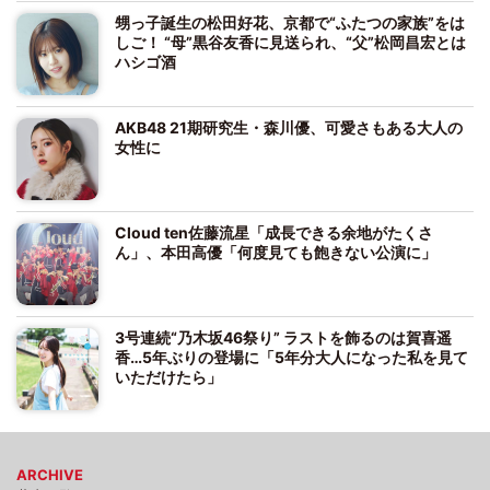
甥っ子誕生の松田好花、京都で“ふたつの家族”をは
しご！ “母”黒谷友香に見送られ、“父”松岡昌宏とは
ハシゴ酒
AKB48 21期研究生・森川優、可愛さもある大人の
女性に
Cloud ten佐藤流星「成長できる余地がたくさ
ん」、本田高優「何度見ても飽きない公演に」
3号連続“乃木坂46祭り” ラストを飾るのは賀喜遥
香…5年ぶりの登場に「5年分大人になった私を見て
いただけたら」
ARCHIVE