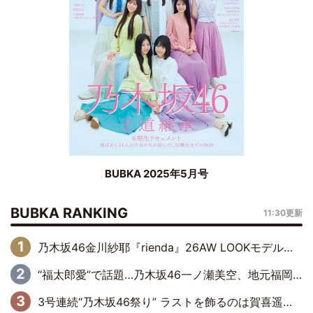
BUBKA 2025年5月号
BUBKA RANKING
11:30更新
乃木坂46金川紗耶『rienda』26AW LOOKモデルに就任
“福太郎愛”で話題…乃木坂46一ノ瀬美空、地元福岡『めんべい25周年トップサポーター』に就任
3号連続“乃木坂46祭り” ラストを飾るのは賀喜遥香…5年ぶりの登場に「5年分大人になった私を見ていただけたら」