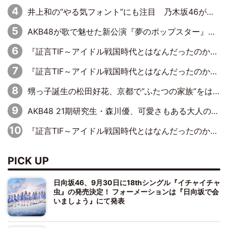
井上和の“やる気フォント”にも注目 乃木坂46が挑んだ書道パフォーマンスの舞台裏
AKB48が歌で魅せた新公演『夢のポップスター』 初日から全身全霊のステージ
『証言TIF～アイドル戦国時代とはなんだったのか～』第6回：でんぱ組.inc・古川未鈴×相沢梨紗「『ハロプロやりたかったな』って言ったら、夢眠ねむさんに『てめえはでんぱ組．incなんだよ！』って肩パンされて(笑)」
『証言TIF～アイドル戦国時代とはなんだったのか～』第11回：私立恵比寿中学・真山りか×安本彩花「TIFで10年ぶりのキョンシーメイクをしたら、場を完全に引かせてしまって。時代が変わったんだなって」
甥っ子誕生の松田好花、京都で“ふたつの家族”をはしご！ “母”黒谷友香に見送られ、“父”松岡昌宏とはハシゴ酒
AKB48 21期研究生・森川優、可愛さもある大人の女性に
『証言TIF～アイドル戦国時代とはなんだったのか～』第10回：さくら学院・武藤彩未×飯田らうら「正直、中3で辞めるというのを信じてなくて。そう言われてはいたけど、嘘でしょって」
PICK UP
日向坂46、9月30日に18thシングル『イチャイチャ
虫』の発売決定！ フォーメーションは『日向坂で会
いましょう』にて発表