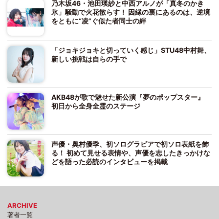
乃木坂46・池田瑛紗と中西アルノが「真冬のかき
氷」騒動で火花散らす！ 因縁の裏にあるのは、逆境
をともに“凌”ぐ似た者同士の絆
「ジョキジョキと切っていく感じ」STU48中村舞、
新しい挑戦は自らの手で
AKB48が歌で魅せた新公演『夢のポップスター』
初日から全身全霊のステージ
声優・奥村優季、初ソログラビアで初ソロ表紙を飾
る！ 初めて見せる表情や、声優を志したきっかけな
どを語った必読のインタビューを掲載
ARCHIVE
著者一覧