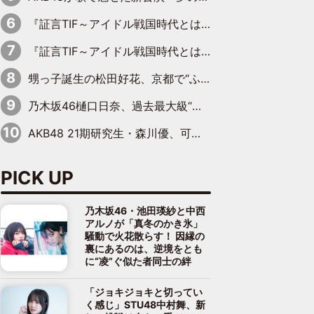
『証言TIF～アイドル戦国時代とはなんだったのか～』第6回：でんぱ組.inc・古川未鈴×相沢梨紗「『ハロプロやりたかったな』って言ったら、夢眠ねむさんに『てめえはでんぱ組．incなんだよ！』って肩パンされて(笑)」
『証言TIF～アイドル戦国時代とはなんだったのか～』第11回：私立恵比寿中学・真山りか×安本彩花「TIFで10年ぶりのキョンシーメイクをしたら、場を完全に引かせてしまって。時代が変わったんだなって」
甥っ子誕生の松田好花、京都で“ふたつの家族”をはしご！ “母”黒谷友香に見送られ、“父”松岡昌宏とはハシゴ酒
乃木坂46樋口日奈、過去最大級“大人の色気”あふれる入浴姿披露
AKB48 21期研究生・森川優、可愛さもある大人の女性に
PICK UP
乃木坂46・池田瑛紗と中西
アルノが「真冬のかき氷」
騒動で火花散らす！ 因縁の
裏にあるのは、逆境をとも
に“凌”ぐ似た者同士の絆
「ジョキジョキと切ってい
く感じ」STU48中村舞、新