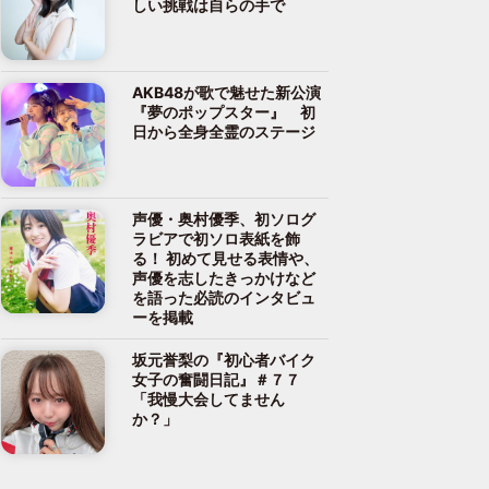
しい挑戦は自らの手で
AKB48が歌で魅せた新公演
『夢のポップスター』 初
日から全身全霊のステージ
声優・奥村優季、初ソログ
ラビアで初ソロ表紙を飾
る！ 初めて見せる表情や、
声優を志したきっかけなど
を語った必読のインタビュ
ーを掲載
坂元誉梨の『初心者バイク
女子の奮闘日記』＃７７
「我慢大会してません
か？」