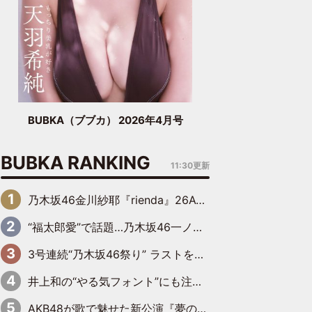
BUBKA（ブブカ） 2026年4月号
BUBKA RANKING
11:30更新
乃木坂46金川紗耶『rienda』26AW LOOKモデルに就任
“福太郎愛”で話題…乃木坂46一ノ瀬美空、地元福岡『めんべい25周年トップサポーター』に就任
3号連続“乃木坂46祭り” ラストを飾るのは賀喜遥香…5年ぶりの登場に「5年分大人になった私を見ていただけたら」
井上和の“やる気フォント”にも注目 乃木坂46が挑んだ書道パフォーマンスの舞台裏
AKB48が歌で魅せた新公演『夢のポップスター』 初日から全身全霊のステージ