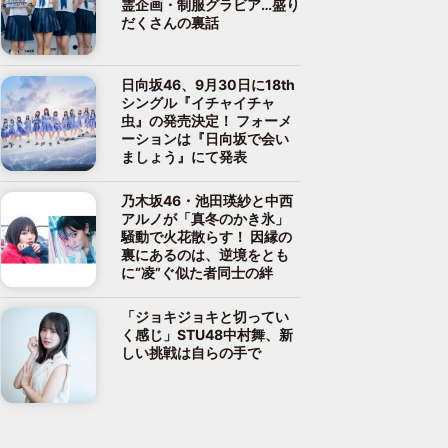
霊企画・制服グラビア…盛り
だくさんの裏話
日向坂46、9月30日に18th
シングル『イチャイチャ
虫』の発売決定！ フォーメ
ーションは『日向坂で会い
ましょう』にて発表
乃木坂46・池田瑛紗と中西
アルノが「真冬のかき氷」
騒動で火花散らす！ 因縁の
裏にあるのは、逆境をとも
に“凌”ぐ似た者同士の絆
「ジョキジョキと切ってい
く感じ」STU48中村舞、新
しい挑戦は自らの手で