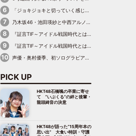
「ジョキジョキと切っていく感じ」STU48中村舞、新しい挑戦は自らの手で
乃木坂46・池田瑛紗と中西アルノが「真冬のかき氷」騒動で火花散らす！ 因縁の裏にあるのは、逆境をともに“凌”ぐ似た者同士の絆
『証言TIF～アイドル戦国時代とはなんだったのか～』第11回：私立恵比寿中学・真山りか×安本彩花「TIFで10年ぶりのキョンシーメイクをしたら、場を完全に引かせてしまって。時代が変わったんだなって」
『証言TIF～アイドル戦国時代とはなんだったのか～』第6回：でんぱ組.inc・古川未鈴×相沢梨紗「『ハロプロやりたかったな』って言ったら、夢眠ねむさんに『てめえはでんぱ組．incなんだよ！』って肩パンされて(笑)」
声優・奥村優季、初ソログラビアで初ソロ表紙を飾る！ 初めて見せる表情や、声優を志したきっかけなどを語った必読のインタビューを掲載
PICK UP
HKT48石橋颯の卒業に寄せ
て “いぶくる”の絆と後輩・
龍頭綺音の決意
HKT48が語った“15周年本の
思い出” 大食い特訓・守護