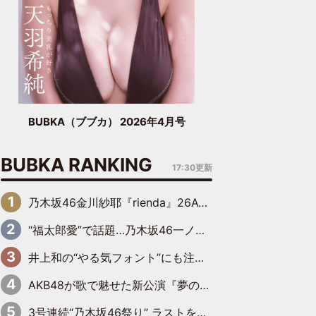
BUBKA（ブブカ） 2026年4月号
BUBKA RANKING
17:30更新
乃木坂46金川紗耶『rienda』26AW LOOKモデルに就任
“福太郎愛”で話題…乃木坂46一ノ瀬美空、地元福岡『めんべい25周年トップサポーター』に就任
井上和の“やる気フォント”にも注目 乃木坂46が挑んだ書道パフォーマンスの舞台裏
AKB48が歌で魅せた新公演『夢のポップスター』 初日から全身全霊のステージ
3号連続“乃木坂46祭り” ラストを飾るのは賀喜遥香…5年ぶりの登場に「5年分大人になった私を見ていただけたら」