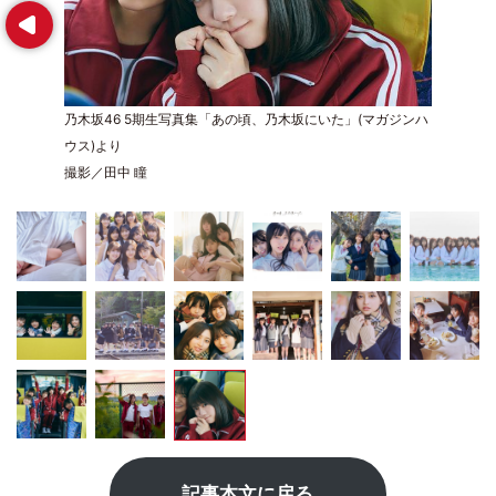
Prev
乃木坂46 5期生写真集「あの頃、乃木坂にいた」(マガジンハ
ウス)より
撮影／田中 瞳
記事本文に戻る