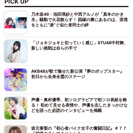
PICK UP
乃木坂46・池田瑛紗と中西アルノが「真冬のかき
氷」騒動で火花散らす！ 因縁の裏にあるのは、逆境
をともに“凌”ぐ似た者同士の絆
「ジョキジョキと切っていく感じ」STU48中村舞、
新しい挑戦は自らの手で
AKB48が歌で魅せた新公演『夢のポップスター』
初日から全身全霊のステージ
声優・奥村優季、初ソログラビアで初ソロ表紙を飾
る！ 初めて見せる表情や、声優を志したきっかけな
どを語った必読のインタビューを掲載
坂元誉梨の『初心者バイク女子の奮闘日記』＃７７