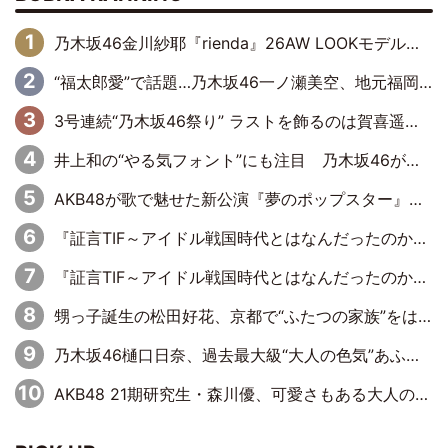
乃木坂46金川紗耶『rienda』26AW LOOKモデルに就任
“福太郎愛”で話題…乃木坂46一ノ瀬美空、地元福岡『めんべい25周年トップサポーター』に就任
3号連続“乃木坂46祭り” ラストを飾るのは賀喜遥香…5年ぶりの登場に「5年分大人になった私を見ていただけたら」
井上和の“やる気フォント”にも注目 乃木坂46が挑んだ書道パフォーマンスの舞台裏
AKB48が歌で魅せた新公演『夢のポップスター』 初日から全身全霊のステージ
『証言TIF～アイドル戦国時代とはなんだったのか～』第6回：でんぱ組.inc・古川未鈴×相沢梨紗「『ハロプロやりたかったな』って言ったら、夢眠ねむさんに『てめえはでんぱ組．incなんだよ！』って肩パンされて(笑)」
『証言TIF～アイドル戦国時代とはなんだったのか～』第11回：私立恵比寿中学・真山りか×安本彩花「TIFで10年ぶりのキョンシーメイクをしたら、場を完全に引かせてしまって。時代が変わったんだなって」
甥っ子誕生の松田好花、京都で“ふたつの家族”をはしご！ “母”黒谷友香に見送られ、“父”松岡昌宏とはハシゴ酒
乃木坂46樋口日奈、過去最大級“大人の色気”あふれる入浴姿披露
AKB48 21期研究生・森川優、可愛さもある大人の女性に