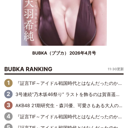
BUBKA（ブブカ） 2026年4月号
BUBKA RANKING
11:30更新
『証言TIF～アイドル戦国時代とはなんだったのか～』第6回：でんぱ組.inc・古川未鈴×相沢梨紗「『ハロプロやりたかったな』って言ったら、夢眠ねむさんに『てめえはでんぱ組．incなんだよ！』って肩パンされて(笑)」
3号連続“乃木坂46祭り” ラストを飾るのは賀喜遥香…5年ぶりの登場に「5年分大人になった私を見ていただけたら」
AKB48 21期研究生・森川優、可愛さもある大人の女性に
『証言TIF～アイドル戦国時代とはなんだったのか～』第11回：私立恵比寿中学・真山りか×安本彩花「TIFで10年ぶりのキョンシーメイクをしたら、場を完全に引かせてしまって。時代が変わったんだなって」
『証言TIF～アイドル戦国時代とはなんだったのか～』第10回：さくら学院・武藤彩未×飯田らうら「正直、中3で辞めるというのを信じてなくて。そう言われてはいたけど、嘘でしょって」