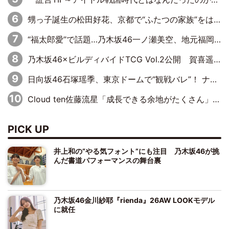
甥っ子誕生の松田好花、京都で“ふたつの家族”をはしご！ “母”黒谷友香に見送られ、“父”松岡昌宏とはハシゴ酒
“福太郎愛”で話題…乃木坂46一ノ瀬美空、地元福岡『めんべい25周年トップサポーター』に就任
乃木坂46×ビルディバイドTCG Vol.2公開 賀喜遥香＆田村真佑が『京まふ』ステージに登壇
日向坂46石塚瑶季、東京ドームで“観戦バレ”！ ナイツ・塙も認めた「巨人に詳しすぎるアイドル」は元VENUSスクール生で杉内コーチ推し⁉
Cloud ten佐藤流星「成長できる余地がたくさん」、本田高優「何度見ても飽きない公演に」
PICK UP
井上和の“やる気フォント”にも注目 乃木坂46が挑
んだ書道パフォーマンスの舞台裏
乃木坂46金川紗耶『rienda』26AW LOOKモデル
に就任