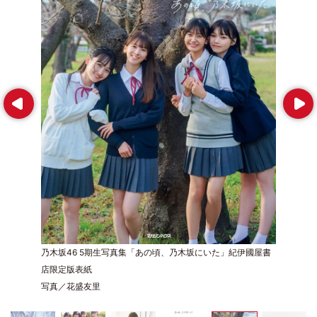
Prev
Next
乃木坂46 5期生写真集「あの頃、乃木坂にいた」紀伊國屋書
店限定版表紙
写真／花盛友里