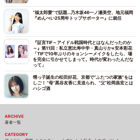
“福太郎愛”で話題…乃木坂46一ノ瀬美空、地元福岡
『めんべい25周年トップサポーター』に就任
『証言TIF～アイドル戦国時代とはなんだったのか
～』第11回：私立恵比寿中学・真山りか×安本彩花
「TIFで10年ぶりのキョンシーメイクをしたら、場
を完全に引かせてしまって。時代が変わったんだな
って」
甥っ子誕生の松田好花、京都で“ふたつの家族”をは
しご！ “母”黒谷友香に見送られ、“父”松岡昌宏とは
ハシゴ酒
ARCHIVE
著者一覧
CATEGORY