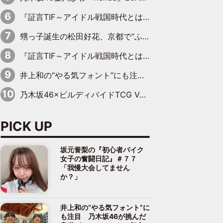
『証言TIF～アイドル戦国時代とはなんだったのか～』第11回：私立恵比寿中学・真山りか×安本彩花「TIFで10年ぶりのキョンシーメイクをしたら、場を完全に引かせてしまって。時代が変わったんだなって」
甥っ子誕生の松田好花、京都で“ふたつの家族”をはしご！ “母”黒谷友香に見送られ、“父”松岡昌宏とはハシゴ酒
『証言TIF～アイドル戦国時代とはなんだったのか～』第10回：さくら学院・武藤彩未×飯田らうら「正直、中3で辞めるというのを信じてなくて。そう言われてはいたけど、嘘でしょって」
井上和の“やる気フォント”にも注目 乃木坂46が挑んだ書道パフォーマンスの舞台裏
乃木坂46×ビルディバイドTCG Vol.2公開 賀喜遥香＆田村真佑が『京まふ』ステージに登壇
PICK UP
坂元誉梨の『初心者バイク
女子の奮闘日記』＃７７
「我慢大会してません
か？」
井上和の“やる気フォント”に
も注目 乃木坂46が挑んだ