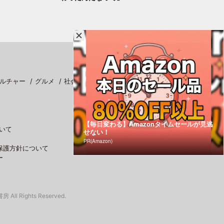
ルチャー
グルメ
社会
スポーツ
【毎日変わる】Amazonタイムセールが見逃
いて
せない！
PR(Amazon)
保護方針について
ー
 All Rights Reserved.