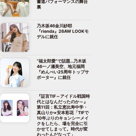
書道パフォーマンスの舞台
裏
乃木坂46金川紗耶
『rienda』26AW LOOKモ
デルに就任
“福太郎愛”で話題…乃木坂
46一ノ瀬美空、地元福岡
『めんべい25周年トップサ
ポーター』に就任
『証言TIF～アイドル戦国時
代とはなんだったのか～』
第11回：私立恵比寿中学・
真山りか×安本彩花「TIFで
10年ぶりのキョンシーメイ
クをしたら、場を完全に引
かせてしまって。時代が変
わったんだなって」