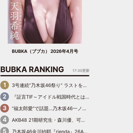
BUBKA（ブブカ） 2026年4月号
BUBKA RANKING
17:30更新
3号連続“乃木坂46祭り” ラストを飾るのは賀喜遥香…5年ぶりの登場に「5年分大人になった私を見ていただけたら」
『証言TIF～アイドル戦国時代とはなんだったのか～』第6回：でんぱ組.inc・古川未鈴×相沢梨紗「『ハロプロやりたかったな』って言ったら、夢眠ねむさんに『てめえはでんぱ組．incなんだよ！』って肩パンされて(笑)」
“福太郎愛”で話題…乃木坂46一ノ瀬美空、地元福岡『めんべい25周年トップサポーター』に就任
AKB48 21期研究生・森川優、可愛さもある大人の女性に
乃木坂46金川紗耶『rienda』26AW LOOKモデルに就任