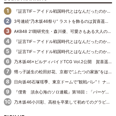
『証言TIF～アイドル戦国時代とはなんだったのか～』第6回：でんぱ組.inc・古川未鈴×相沢梨紗「『ハロプロやりたかったな』って言ったら、夢眠ねむさんに『てめえはでんぱ組．incなんだよ！』って肩パンされて(笑)」
3号連続“乃木坂46祭り” ラストを飾るのは賀喜遥香…5年ぶりの登場に「5年分大人になった私を見ていただけたら」
AKB48 21期研究生・森川優、可愛さもある大人の女性に
『証言TIF～アイドル戦国時代とはなんだったのか～』第11回：私立恵比寿中学・真山りか×安本彩花「TIFで10年ぶりのキョンシーメイクをしたら、場を完全に引かせてしまって。時代が変わったんだなって」
『証言TIF～アイドル戦国時代とはなんだったのか～』第10回：さくら学院・武藤彩未×飯田らうら「正直、中3で辞めるというのを信じてなくて。そう言われてはいたけど、嘘でしょって」
乃木坂46×ビルディバイドTCG Vol.2公開 賀喜遥香＆田村真佑が『京まふ』ステージに登壇
甥っ子誕生の松田好花、京都で“ふたつの家族”をはしご！ “母”黒谷友香に見送られ、“父”松岡昌宏とはハシゴ酒
日向坂46石塚瑶季、東京ドームで“観戦バレ”！ ナイツ・塙も認めた「巨人に詳しすぎるアイドル」は元VENUSスクール生で杉内コーチ推し⁉
『僕青 須永心海のソロ連載』第18回：「バーゲンセールハンターみうな inしまむら」編
乃木坂46小川彩、高校を卒業して初めてのグラビア「大人になった感じがしました(笑)」