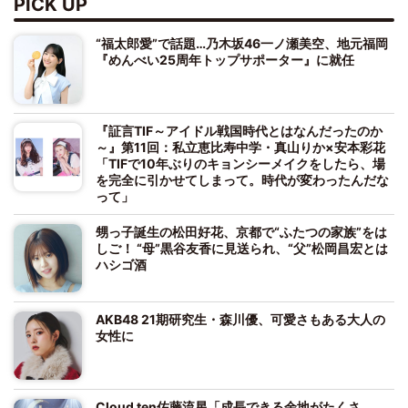
PICK UP
“福太郎愛”で話題…乃木坂46一ノ瀬美空、地元福岡
『めんべい25周年トップサポーター』に就任
『証言TIF～アイドル戦国時代とはなんだったのか
～』第11回：私立恵比寿中学・真山りか×安本彩花
「TIFで10年ぶりのキョンシーメイクをしたら、場
を完全に引かせてしまって。時代が変わったんだな
って」
甥っ子誕生の松田好花、京都で“ふたつの家族”をは
しご！ “母”黒谷友香に見送られ、“父”松岡昌宏とは
ハシゴ酒
AKB48 21期研究生・森川優、可愛さもある大人の
女性に
Cloud ten佐藤流星「成長できる余地がたくさ