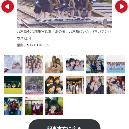
Prev
Next
乃木坂46 5期生写真集「あの頃、乃木坂にいた」(マガジンハ
ウス)より
撮影／Sakai De Jun
記事本文に戻る