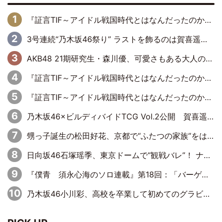
『証言TIF～アイドル戦国時代とはなんだったのか～』第6回：でんぱ組.inc・古川未鈴×相沢梨紗「『ハロプロやりたかったな』って言ったら、夢眠ねむさんに『てめえはでんぱ組．incなんだよ！』って肩パンされて(笑)」
3号連続“乃木坂46祭り” ラストを飾るのは賀喜遥香…5年ぶりの登場に「5年分大人になった私を見ていただけたら」
AKB48 21期研究生・森川優、可愛さもある大人の女性に
『証言TIF～アイドル戦国時代とはなんだったのか～』第11回：私立恵比寿中学・真山りか×安本彩花「TIFで10年ぶりのキョンシーメイクをしたら、場を完全に引かせてしまって。時代が変わったんだなって」
『証言TIF～アイドル戦国時代とはなんだったのか～』第10回：さくら学院・武藤彩未×飯田らうら「正直、中3で辞めるというのを信じてなくて。そう言われてはいたけど、嘘でしょって」
乃木坂46×ビルディバイドTCG Vol.2公開 賀喜遥香＆田村真佑が『京まふ』ステージに登壇
甥っ子誕生の松田好花、京都で“ふたつの家族”をはしご！ “母”黒谷友香に見送られ、“父”松岡昌宏とはハシゴ酒
日向坂46石塚瑶季、東京ドームで“観戦バレ”！ ナイツ・塙も認めた「巨人に詳しすぎるアイドル」は元VENUSスクール生で杉内コーチ推し⁉
『僕青 須永心海のソロ連載』第18回：「バーゲンセールハンターみうな inしまむら」編
乃木坂46小川彩、高校を卒業して初めてのグラビア「大人になった感じがしました(笑)」