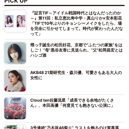
PICK UP
『証言TIF～アイドル戦国時代とはなんだったのか
～』第11回：私立恵比寿中学・真山りか×安本彩花
「TIFで10年ぶりのキョンシーメイクをしたら、場
を完全に引かせてしまって。時代が変わったんだな
って」
甥っ子誕生の松田好花、京都で“ふたつの家族”をは
しご！ “母”黒谷友香に見送られ、“父”松岡昌宏とは
ハシゴ酒
AKB48 21期研究生・森川優、可愛さもある大人の
女性に
Cloud ten佐藤流星「成長できる余地がたくさ
ん」、本田高優「何度見ても飽きない公演に」
3号連続“乃木坂46祭り” ラストを飾るのは賀喜遥