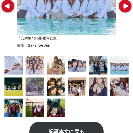
Prev
Next
「乃木坂46 5期生写真集」
撮影／Sakai De Jun
記事本文に戻る