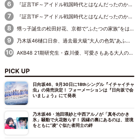
『証言TIF～アイドル戦国時代とはなんだったのか～』第6回：でんぱ組.inc・古川未鈴×相沢梨紗「『ハロプロやりたかったな』って言ったら、夢眠ねむさんに『てめえはでんぱ組．incなんだよ！』って肩パンされて(笑)」
『証言TIF～アイドル戦国時代とはなんだったのか～』第11回：私立恵比寿中学・真山りか×安本彩花「TIFで10年ぶりのキョンシーメイクをしたら、場を完全に引かせてしまって。時代が変わったんだなって」
甥っ子誕生の松田好花、京都で“ふたつの家族”をはしご！ “母”黒谷友香に見送られ、“父”松岡昌宏とはハシゴ酒
乃木坂46樋口日奈、過去最大級“大人の色気”あふれる入浴姿披露
AKB48 21期研究生・森川優、可愛さもある大人の女性に
PICK UP
日向坂46、9月30日に18thシングル『イチャイチャ
虫』の発売決定！ フォーメーションは『日向坂で会
いましょう』にて発表
乃木坂46・池田瑛紗と中西アルノが「真冬のかき
氷」騒動で火花散らす！ 因縁の裏にあるのは、逆境
をともに“凌”ぐ似た者同士の絆