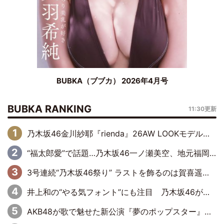
BUBKA（ブブカ） 2026年4月号
BUBKA RANKING
11:30更新
乃木坂46金川紗耶『rienda』26AW LOOKモデルに就任
“福太郎愛”で話題…乃木坂46一ノ瀬美空、地元福岡『めんべい25周年トップサポーター』に就任
3号連続“乃木坂46祭り” ラストを飾るのは賀喜遥香…5年ぶりの登場に「5年分大人になった私を見ていただけたら」
井上和の“やる気フォント”にも注目 乃木坂46が挑んだ書道パフォーマンスの舞台裏
AKB48が歌で魅せた新公演『夢のポップスター』 初日から全身全霊のステージ